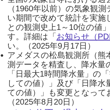
（1960年以前）の気象観
い期間で改めて統計を実施
との観測史上1～10位の値
す。詳細は「
お知らせ（PDF
い。（2025年9月17日）
アメダスの松島観測所（熊本
測データを精査し、降水量
「日最大1時間降水量」の「
しての値）」及び「日降水
ての値）」も変更となって
（2025年8月20日）