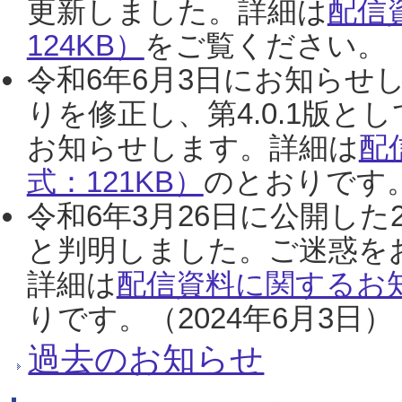
更新しました。詳細は
配信
124KB）
をご覧ください。（2
令和6年6月3日にお知らせし
りを修正し、第4.0.1版
お知らせします。詳細は
配
式：121KB）
のとおりです。
令和6年3月26日に公開した
と判明しました。ご迷惑を
詳細は
配信資料に関するお知
りです。（2024年6月3日）
過去のお知らせ