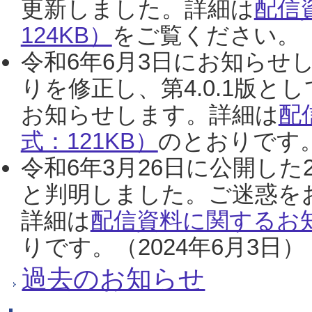
更新しました。詳細は
配信
124KB）
をご覧ください。（2
令和6年6月3日にお知らせし
りを修正し、第4.0.1版
お知らせします。詳細は
配
式：121KB）
のとおりです。
令和6年3月26日に公開した
と判明しました。ご迷惑を
詳細は
配信資料に関するお知
りです。（2024年6月3日）
過去のお知らせ