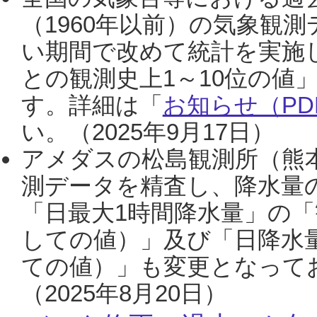
（1960年以前）の気象観
い期間で改めて統計を実施
との観測史上1～10位の値
す。詳細は「
お知らせ（PDF
い。（2025年9月17日）
アメダスの松島観測所（熊本
測データを精査し、降水量
「日最大1時間降水量」の「
しての値）」及び「日降水
ての値）」も変更となって
（2025年8月20日）