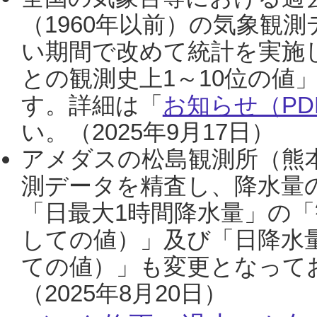
（1960年以前）の気象観
い期間で改めて統計を実施
との観測史上1～10位の値
す。詳細は「
お知らせ（PDF
い。（2025年9月17日）
アメダスの松島観測所（熊本
測データを精査し、降水量
「日最大1時間降水量」の「
しての値）」及び「日降水
ての値）」も変更となって
（2025年8月20日）