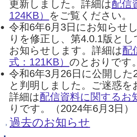
更新しました。詳細は
配信
124KB）
をご覧ください。（2
令和6年6月3日にお知らせし
りを修正し、第4.0.1版
お知らせします。詳細は
配
式：121KB）
のとおりです。
令和6年3月26日に公開した
と判明しました。ご迷惑を
詳細は
配信資料に関するお知
りです。（2024年6月3日）
過去のお知らせ