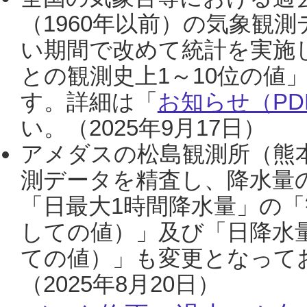
（1960年以前）の気象観
い期間で改めて統計を実施
との観測史上1～10位の値
す。詳細は「
お知らせ（PDF
い。（2025年9月17日）
アメダスの松島観測所（熊本
測データを精査し、降水量
「日最大1時間降水量」の「
しての値）」及び「日降水
ての値）」も変更となって
（2025年8月20日）