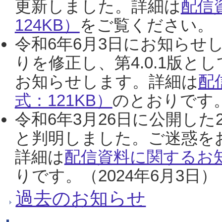
更新しました。詳細は
配信
124KB）
をご覧ください。（2
令和6年6月3日にお知らせし
りを修正し、第4.0.1版
お知らせします。詳細は
配
式：121KB）
のとおりです。
令和6年3月26日に公開した
と判明しました。ご迷惑を
詳細は
配信資料に関するお知
りです。（2024年6月3日）
過去のお知らせ