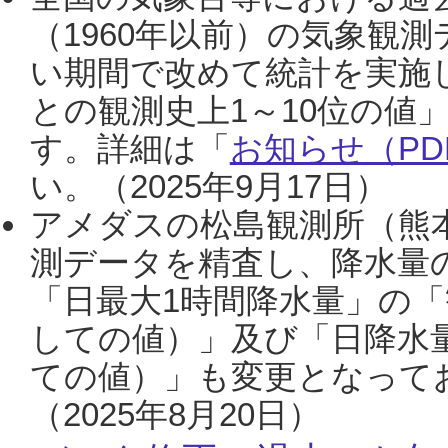
（1960年以前）の気象観
い期間で改めて統計を実施
との観測史上1～10位の値
す。詳細は「
お知らせ（PDF
い。（2025年9月17日）
アメダスの松島観測所（熊本
測データを精査し、降水量
「日最大1時間降水量」の「
しての値）」及び「日降水
ての値）」も変更となって
（2025年8月20日）