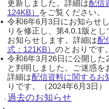
更新しました。詳細は
配信
124KB）
をご覧ください。（2
令和6年6月3日にお知らせし
りを修正し、第4.0.1版
お知らせします。詳細は
配
式：121KB）
のとおりです。
令和6年3月26日に公開した
と判明しました。ご迷惑を
詳細は
配信資料に関するお知
りです。（2024年6月3日）
過去のお知らせ