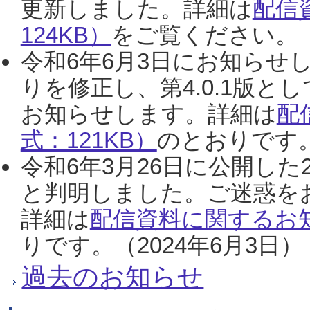
更新しました。詳細は
配信
124KB）
をご覧ください。（2
令和6年6月3日にお知らせし
りを修正し、第4.0.1版
お知らせします。詳細は
配
式：121KB）
のとおりです。
令和6年3月26日に公開した
と判明しました。ご迷惑を
詳細は
配信資料に関するお知
りです。（2024年6月3日）
過去のお知らせ