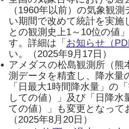
（1960年以前）の気象観
い期間で改めて統計を実施
との観測史上1～10位の値
す。詳細は「
お知らせ（PDF
い。（2025年9月17日）
アメダスの松島観測所（熊本
測データを精査し、降水量
「日最大1時間降水量」の「
しての値）」及び「日降水
ての値）」も変更となって
（2025年8月20日）