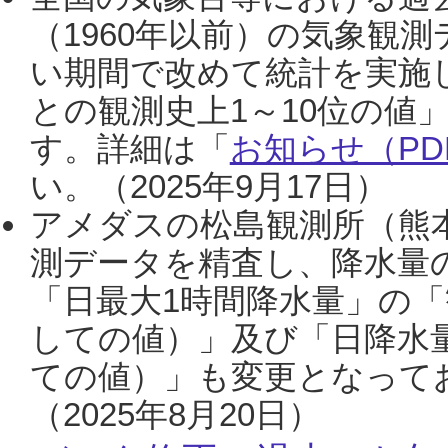
（1960年以前）の気象観
い期間で改めて統計を実施
との観測史上1～10位の値
す。詳細は「
お知らせ（PDF
い。（2025年9月17日）
アメダスの松島観測所（熊本
測データを精査し、降水量
「日最大1時間降水量」の「
しての値）」及び「日降水
ての値）」も変更となって
（2025年8月20日）