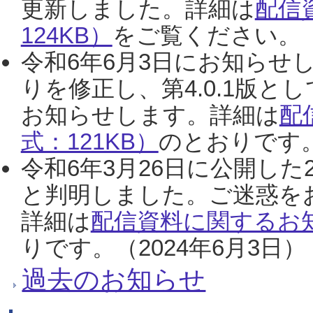
更新しました。詳細は
配信
124KB）
をご覧ください。（2
令和6年6月3日にお知らせし
りを修正し、第4.0.1版
お知らせします。詳細は
配
式：121KB）
のとおりです。
令和6年3月26日に公開した
と判明しました。ご迷惑を
詳細は
配信資料に関するお知
りです。（2024年6月3日）
過去のお知らせ