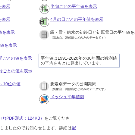
を表示
半旬ごとの平年値を表示
を表示
4月の日ごとの平年値を表示
値を表示
霜・雪・結氷の初終日と初冠雪日の平年値を
（気象台、測候所などのみのデータです）
の値を表示
時間ごとの値を表示
平年値は1991-2020年の30年間の観測値
の平均をもとに算出しています。
０分ごとの値を表示
～10位の値
要素別データの公開期間
（気象台、測候所などのみのデータです）
メッシュ平年値図
(PDF形式：124KB）
をご覧くださ
開始しましたのでお知らせします。詳細は
配