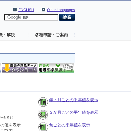
ENGLISH
Other Languages
識・解説
各種申請・ご案内
年・月ごとの平年値を表示
示
３か月ごとの平年値を表示
データです）
との値を表示
旬ごとの平年値を表示
データです）