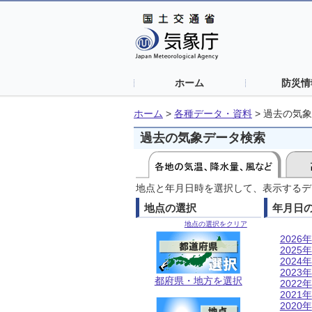
ホーム
防災情
ホーム
>
各種データ・資料
>
過去の気象
過去の気象データ検索
地点と年月日時を選択して、表示するデ
地点の選択
年月日
地点の選択をクリア
2026年
2025年
2024年
2023年
都府県・地方を選択
2022年
2021年
2020年