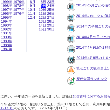
1999年
1979年
8月
8日
23日
2014年の月ごとの値
1998年
1978年
9月
9日
24日
1997年
1977年
10月
10日
25日
1996年
1976年
11月
11日
26日
2014年の旬ごとの値
1995年
12月
12日
27日
1994年
13日
28日
1993年
14日
29日
2014年の半旬ごとの
1992年
15日
30日
1991年
2014年4月の日ごと
1990年
1989年
1988年
2014年4月9日の１
1987年
2014年4月9日の１
地点ごとの観測史上1
歴代全国ランキング
設に伴い、平年値の一部を更新しました。詳細は
配信資料に関するお知らせ
0年平年値の第4版の一部誤りを修正し、第4.0.1版として公開、利用を
21KB）
のとおりです。（2024年7月11日）