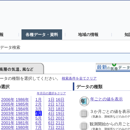
報
各種データ・資料
地域の情報
知
データ検索
ータの種類を選択してください。
検索条件を全てクリア
の選択
データの種類
年月日の選択をクリア
年ごとの値を表示
2006年
1986年
1月
1日
16日
2005年
1985年
2月
2日
17日
2004年
1984年
3月
3日
18日
３か月ごとの値を表
2003年
1983年
4月
4日
19日
（気象台、測候所などのみの
2002年
1982年
5月
5日
20日
2001年
1981年
6月
6日
21日
観測開始からの月ご
2000年
1980年
7月
7日
22日
（気象台、測候所などのみの