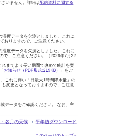
ございません。詳細は
配信資料に関する
までの湿度データを欠測としました。これに
っておりますので、ご注意ください。
までの湿度データを欠測としました。これに
、ご注意ください。（2026年7月22
これまでより長い期間で改めて統計を実
「
お知らせ（PDF形式:219KB）
」をご
た。これに伴い「日最大1時間降水量」の
」も変更となっておりますので、ご注意
載データをご確認ください。 なお、主
節・各月の天候
平年値ダウンロード
このページのトップへ