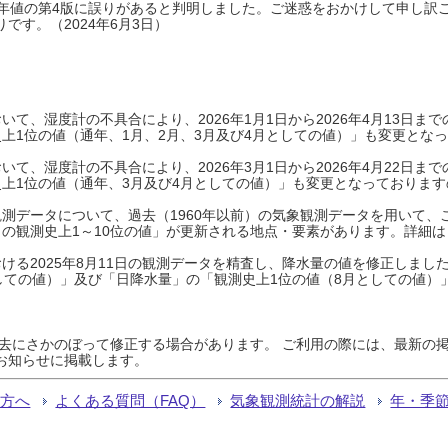
0年平年値の第4版に誤りがあると判明しました。ご迷惑をおかけして申し訳
です。（2024年6月3日）
て、湿度計の不具合により、2026年1月1日から2026年4月13日
上1位の値（通年、1月、2月、3月及び4月としての値）」も変更とな
て、湿度計の不具合により、2026年3月1日から2026年4月22日
上1位の値（通年、3月及び4月としての値）」も変更となっておりますので
測データについて、過去（1960年以前）の気象観測データを用いて、
の観測史上1～10位の値」が更新される地点・要素があります。詳細は
ける2025年8月11日の観測データを精査し、降水量の値を修正しまし
しての値）」及び「日降水量」の「観測史上1位の値（8月としての値）
過去にさかのぼって修正する場合があります。 ご利用の際には、最新の掲
お知らせに掲載します。
る方へ
よくある質問（FAQ）
気象観測統計の解説
年・季