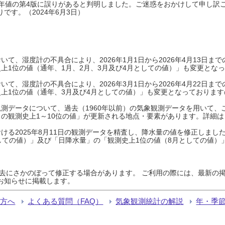
0年平年値の第4版に誤りがあると判明しました。ご迷惑をおかけして申し訳
です。（2024年6月3日）
て、湿度計の不具合により、2026年1月1日から2026年4月13日
上1位の値（通年、1月、2月、3月及び4月としての値）」も変更とな
て、湿度計の不具合により、2026年3月1日から2026年4月22日
上1位の値（通年、3月及び4月としての値）」も変更となっておりますので
測データについて、過去（1960年以前）の気象観測データを用いて、
の観測史上1～10位の値」が更新される地点・要素があります。詳細は
ける2025年8月11日の観測データを精査し、降水量の値を修正しまし
しての値）」及び「日降水量」の「観測史上1位の値（8月としての値）
過去にさかのぼって修正する場合があります。 ご利用の際には、最新の掲
お知らせに掲載します。
る方へ
よくある質問（FAQ）
気象観測統計の解説
年・季