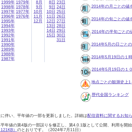
1999年
1979年
8月
8日
23日
2014年の月ごとの値
1998年
1978年
9月
9日
24日
1997年
1977年
10月
10日
25日
1996年
1976年
11月
11日
26日
2014年の旬ごとの値
1995年
12月
12日
27日
1994年
13日
28日
1993年
14日
29日
2014年の半旬ごとの
1992年
15日
30日
1991年
31日
2014年5月の日ごと
1990年
1989年
1988年
2014年5月19日の
1987年
2014年5月19日の
地点ごとの観測史上1
歴代全国ランキング
設に伴い、平年値の一部を更新しました。詳細は
配信資料に関するお知らせ
0年平年値の第4版の一部誤りを修正し、第4.0.1版として公開、利用を
21KB）
のとおりです。（2024年7月11日）