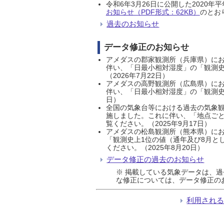
令和6年3月26日に公開した202
お知らせ（PDF形式：62KB）
のとおり
過去のお知らせ
データ修正のお知らせ
アメダスの郡家観測所（兵庫県）におい
伴い、「日最小相対湿度」の「観測史
（2026年7月22日）
アメダスの高野観測所（広島県）におい
伴い、「日最小相対湿度」の「観測史
日）
全国の気象台等における過去の気象観
施しました。これに伴い、「地点ごと
覧ください。（2025年9月17日）
アメダスの松島観測所（熊本県）にお
「観測史上1位の値（通年及び8月と
ください。（2025年8月20日）
データ修正の過去のお知らせ
※ 掲載している気象データは、
な修正については、データ修正の
利用され