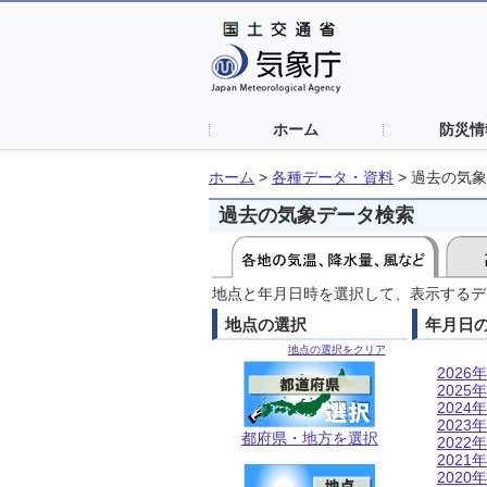
ホーム
防災情
ホーム
>
各種データ・資料
>
過去の気象
過去の気象データ検索
地点と年月日時を選択して、表示するデ
地点の選択
年月日
地点の選択をクリア
2026年
2025年
2024年
2023年
都府県・地方を選択
2022年
2021年
2020年