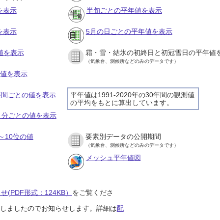
を表示
半旬ごとの平年値を表示
を表示
5月の日ごとの平年値を表示
値を表示
霜・雪・結氷の初終日と初冠雪日の平年値
（気象台、測候所などのみのデータです）
の値を表示
１時間ごとの値を表示
平年値は1991-2020年の30年間の観測値
の平均をもとに算出しています。
１０分ごとの値を表示
～10位の値
要素別データの公開期間
（気象台、測候所などのみのデータです）
メッシュ平年値図
(PDF形式：124KB）
をご覧くださ
開始しましたのでお知らせします。詳細は
配