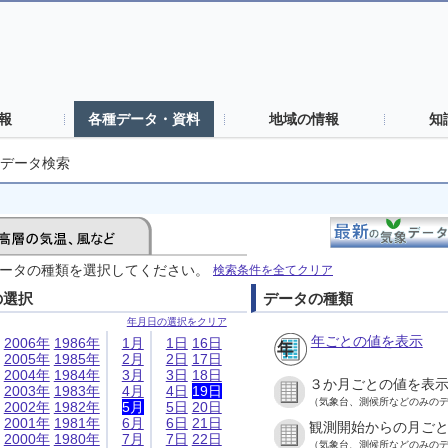
報
各種データ・資料
地域の情報
知
データ検索
ータの種類を選択してください。
検索条件を全てクリア
の選択
データの種類
年月日の選択をクリア
年ごとの値を表示
2006年
1986年
1月
1日
16日
2005年
1985年
2月
2日
17日
2004年
1984年
3月
3日
18日
３か月ごとの値を表
2003年
1983年
4月
4日
19日
（気象台、測候所などのみの
2002年
1982年
5月
5日
20日
2001年
1981年
6月
6日
21日
観測開始からの月ご
2000年
1980年
7月
7日
22日
（気象台、測候所などのみの