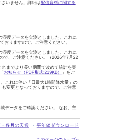
ございません。詳細は
配信資料に関する
までの湿度データを欠測としました。これに
っておりますので、ご注意ください。
までの湿度データを欠測としました。これに
、ご注意ください。（2026年7月22
これまでより長い期間で改めて統計を実
「
お知らせ（PDF形式:219KB）
」をご
た。これに伴い「日最大1時間降水量」の
」も変更となっておりますので、ご注意
載データをご確認ください。 なお、主
節・各月の天候
平年値ダウンロード
このページのトップへ