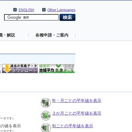
ENGLISH
Other Languages
識・解説
各種申請・ご案内
年・月ごとの平年値を表示
示
３か月ごとの平年値を表示
データです）
との値を表示
旬ごとの平年値を表示
データです）