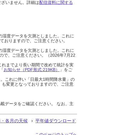
ございません。詳細は
配信資料に関する
までの湿度データを欠測としました。これに
っておりますので、ご注意ください。
までの湿度データを欠測としました。これに
、ご注意ください。（2026年7月22
これまでより長い期間で改めて統計を実
「
お知らせ（PDF形式:219KB）
」をご
た。これに伴い「日最大1時間降水量」の
」も変更となっておりますので、ご注意
載データをご確認ください。 なお、主
節・各月の天候
平年値ダウンロード
このページのトップへ