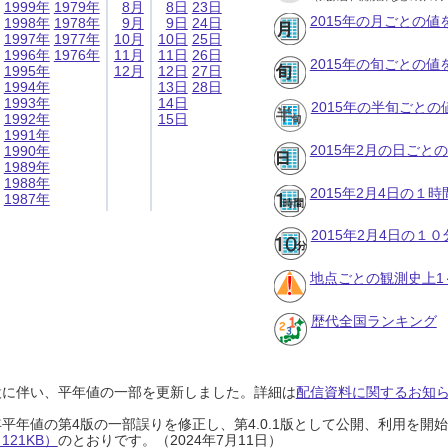
1999年
1979年
8月
8日
23日
2015年の月ごとの値
1998年
1978年
9月
9日
24日
1997年
1977年
10月
10日
25日
1996年
1976年
11月
11日
26日
2015年の旬ごとの値
1995年
12月
12日
27日
1994年
13日
28日
1993年
14日
2015年の半旬ごとの
1992年
15日
1991年
2015年2月の日ごと
1990年
1989年
1988年
2015年2月4日の１
1987年
2015年2月4日の１
地点ごとの観測史上1
歴代全国ランキング
設に伴い、平年値の一部を更新しました。詳細は
配信資料に関するお知らせ
0年平年値の第4版の一部誤りを修正し、第4.0.1版として公開、利用を
21KB）
のとおりです。（2024年7月11日）