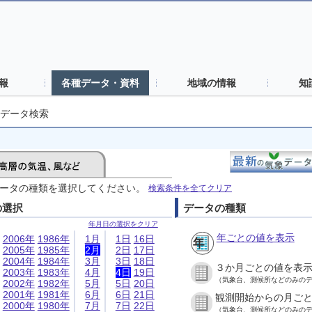
報
各種データ・資料
地域の情報
知
データ検索
ータの種類を選択してください。
検索条件を全てクリア
の選択
データの種類
年月日の選択をクリア
年ごとの値を表示
2006年
1986年
1月
1日
16日
2005年
1985年
2月
2日
17日
2004年
1984年
3月
3日
18日
３か月ごとの値を表
2003年
1983年
4月
4日
19日
（気象台、測候所などのみの
2002年
1982年
5月
5日
20日
2001年
1981年
6月
6日
21日
観測開始からの月ご
2000年
1980年
7月
7日
22日
（気象台、測候所などのみの