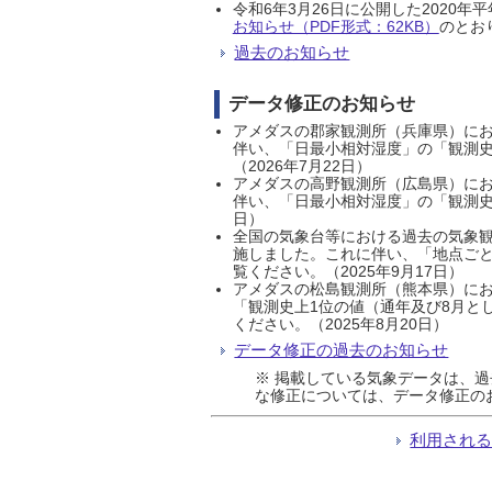
令和6年3月26日に公開した202
お知らせ（PDF形式：62KB）
のとおり
過去のお知らせ
データ修正のお知らせ
アメダスの郡家観測所（兵庫県）におい
伴い、「日最小相対湿度」の「観測史
（2026年7月22日）
アメダスの高野観測所（広島県）におい
伴い、「日最小相対湿度」の「観測史
日）
全国の気象台等における過去の気象観
施しました。これに伴い、「地点ごと
覧ください。（2025年9月17日）
アメダスの松島観測所（熊本県）にお
「観測史上1位の値（通年及び8月と
ください。（2025年8月20日）
データ修正の過去のお知らせ
※ 掲載している気象データは、
な修正については、データ修正の
利用され