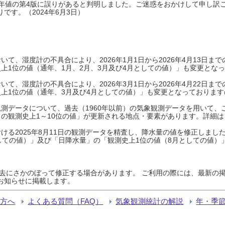
0年平年値の第4版に誤りがあると判明しました。ご迷惑をおかけして申し訳
です。（2024年6月3日）
て、湿度計の不具合により、2026年1月1日から2026年4月13日
上1位の値（通年、1月、2月、3月及び4月としての値）」も変更とな
て、湿度計の不具合により、2026年3月1日から2026年4月22日
上1位の値（通年、3月及び4月としての値）」も変更となっておりますので
測データについて、過去（1960年以前）の気象観測データを用いて、
の観測史上1～10位の値」が更新される地点・要素があります。詳細は
ける2025年8月11日の観測データを精査し、降水量の値を修正しまし
しての値）」及び「日降水量」の「観測史上1位の値（8月としての値）
過去にさかのぼって修正する場合があります。 ご利用の際には、最新の掲
お知らせに掲載します。
る方へ
よくある質問（FAQ）
気象観測統計の解説
年・季