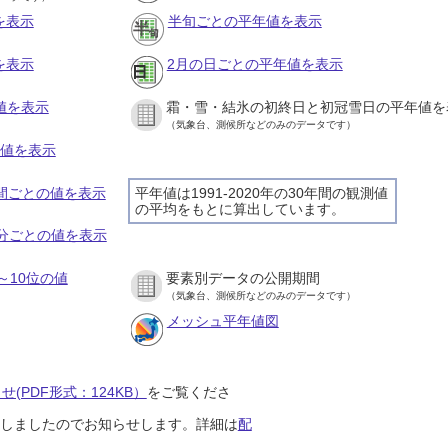
を表示
半旬ごとの平年値を表示
を表示
2月の日ごとの平年値を表示
値を表示
霜・雪・結氷の初終日と初冠雪日の平年値を
（気象台、測候所などのみのデータです）
の値を表示
時間ごとの値を表示
平年値は1991-2020年の30年間の観測値
の平均をもとに算出しています。
０分ごとの値を表示
～10位の値
要素別データの公開期間
（気象台、測候所などのみのデータです）
メッシュ平年値図
(PDF形式：124KB）
をご覧くださ
開始しましたのでお知らせします。詳細は
配