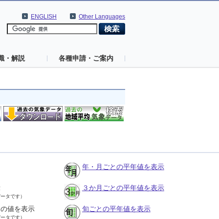
ENGLISH
Other Languages
識・解説
各種申請・ご案内
年・月ごとの平年値を表示
示
３か月ごとの平年値を表示
データです）
との値を表示
旬ごとの平年値を表示
データです）