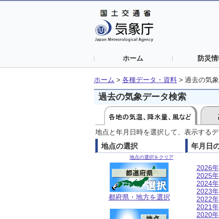
ホーム
防災情
ホーム
>
各種データ・資料
>
過去の気象
過去の気象データ検索
地点と年月日時を選択して、表示するデ
地点の選択
年月日
地点の選択をクリア
2026年
2025年
2024年
2023年
都府県・地方を選択
2022年
2021年
2020年