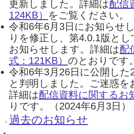
更新しました。詳細は
配信
124KB）
をご覧ください。（2
令和6年6月3日にお知らせし
りを修正し、第4.0.1版
お知らせします。詳細は
配
式：121KB）
のとおりです。
令和6年3月26日に公開した
と判明しました。ご迷惑を
詳細は
配信資料に関するお知
りです。（2024年6月3日）
過去のお知らせ