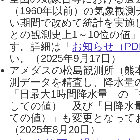
（1960年以前）の気象観
い期間で改めて統計を実施
との観測史上1～10位の値
す。詳細は「
お知らせ（PDF
い。（2025年9月17日）
アメダスの松島観測所（熊本
測データを精査し、降水量
「日最大1時間降水量」の「
しての値）」及び「日降水
ての値）」も変更となって
（2025年8月20日）