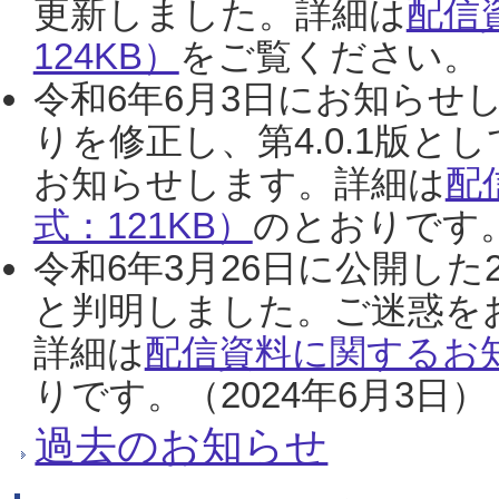
更新しました。詳細は
配信
124KB）
をご覧ください。（2
令和6年6月3日にお知らせし
りを修正し、第4.0.1版
お知らせします。詳細は
配
式：121KB）
のとおりです。
令和6年3月26日に公開した
と判明しました。ご迷惑を
詳細は
配信資料に関するお知
りです。（2024年6月3日）
過去のお知らせ