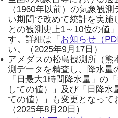
（1960年以前）の気象観
い期間で改めて統計を実施
との観測史上1～10位の値
す。詳細は「
お知らせ（PDF
い。（2025年9月17日）
アメダスの松島観測所（熊本
測データを精査し、降水量
「日最大1時間降水量」の「
しての値）」及び「日降水
ての値）」も変更となって
（2025年8月20日）