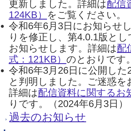
更新しました。詳細は
配信
124KB）
をご覧ください。（2
令和6年6月3日にお知らせし
りを修正し、第4.0.1版
お知らせします。詳細は
配
式：121KB）
のとおりです。
令和6年3月26日に公開した
と判明しました。ご迷惑を
詳細は
配信資料に関するお知
りです。（2024年6月3日）
過去のお知らせ