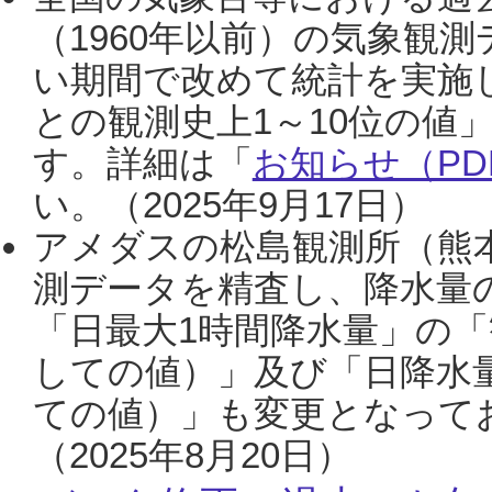
（1960年以前）の気象観
い期間で改めて統計を実施
との観測史上1～10位の値
す。詳細は「
お知らせ（PDF
い。（2025年9月17日）
アメダスの松島観測所（熊本
測データを精査し、降水量
「日最大1時間降水量」の「
しての値）」及び「日降水
ての値）」も変更となって
（2025年8月20日）