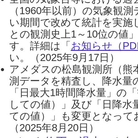
（1960年以前）の気象観
い期間で改めて統計を実施
との観測史上1～10位の値
す。詳細は「
お知らせ（PDF
い。（2025年9月17日）
アメダスの松島観測所（熊本
測データを精査し、降水量
「日最大1時間降水量」の「
しての値）」及び「日降水
ての値）」も変更となって
（2025年8月20日）