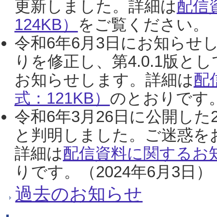
更新しました。詳細は
配信
124KB）
をご覧ください。（2
令和6年6月3日にお知らせし
りを修正し、第4.0.1版
お知らせします。詳細は
配
式：121KB）
のとおりです。
令和6年3月26日に公開した
と判明しました。ご迷惑を
詳細は
配信資料に関するお知
りです。（2024年6月3日）
過去のお知らせ