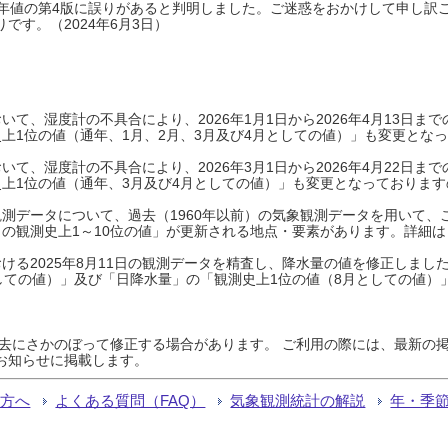
0年平年値の第4版に誤りがあると判明しました。ご迷惑をおかけして申し訳
です。（2024年6月3日）
て、湿度計の不具合により、2026年1月1日から2026年4月13日
上1位の値（通年、1月、2月、3月及び4月としての値）」も変更とな
て、湿度計の不具合により、2026年3月1日から2026年4月22日
上1位の値（通年、3月及び4月としての値）」も変更となっておりますので
測データについて、過去（1960年以前）の気象観測データを用いて、
の観測史上1～10位の値」が更新される地点・要素があります。詳細は
ける2025年8月11日の観測データを精査し、降水量の値を修正しまし
しての値）」及び「日降水量」の「観測史上1位の値（8月としての値）
過去にさかのぼって修正する場合があります。 ご利用の際には、最新の掲
お知らせに掲載します。
る方へ
よくある質問（FAQ）
気象観測統計の解説
年・季