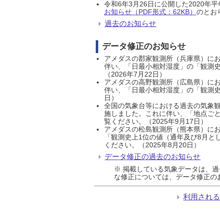
令和6年3月26日に公開した202
お知らせ（PDF形式：62KB）
のとおり
過去のお知らせ
データ修正のお知らせ
アメダスの郡家観測所（兵庫県）におい
伴い、「日最小相対湿度」の「観測史
（2026年7月22日）
アメダスの高野観測所（広島県）におい
伴い、「日最小相対湿度」の「観測史
日）
全国の気象台等における過去の気象観
施しました。これに伴い、「地点ごと
覧ください。（2025年9月17日）
アメダスの松島観測所（熊本県）にお
「観測史上1位の値（通年及び8月と
ください。（2025年8月20日）
データ修正の過去のお知らせ
※ 掲載している気象データは、
な修正については、データ修正の
利用され