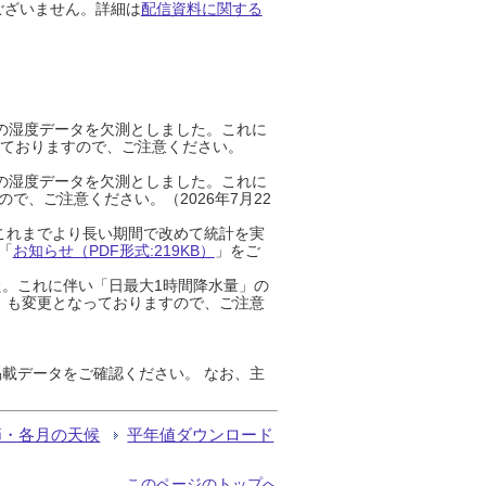
ございません。詳細は
配信資料に関する
までの湿度データを欠測としました。これに
っておりますので、ご注意ください。
までの湿度データを欠測としました。これに
、ご注意ください。（2026年7月22
これまでより長い期間で改めて統計を実
「
お知らせ（PDF形式:219KB）
」をご
た。これに伴い「日最大1時間降水量」の
」も変更となっておりますので、ご注意
載データをご確認ください。 なお、主
節・各月の天候
平年値ダウンロード
このページのトップへ