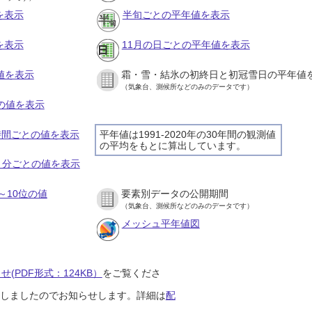
を表示
半旬ごとの平年値を表示
を表示
11月の日ごとの平年値を表示
値を表示
霜・雪・結氷の初終日と初冠雪日の平年値
（気象台、測候所などのみのデータです）
との値を表示
１時間ごとの値を表示
平年値は1991-2020年の30年間の観測値
の平均をもとに算出しています。
１０分ごとの値を表示
～10位の値
要素別データの公開期間
（気象台、測候所などのみのデータです）
メッシュ平年値図
(PDF形式：124KB）
をご覧くださ
開始しましたのでお知らせします。詳細は
配