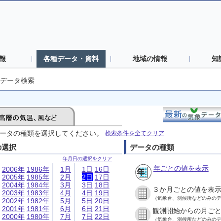
報
各種データ・資料
地域の情報
知
データ検索
ータの種類を選択してください。
検索条件を全てクリア
の選択
データの種類
年月日の選択をクリア
年ごとの値を表示
2006年
1986年
1月
1日
16日
2005年
1985年
2月
2日
17日
2004年
1984年
3月
3日
18日
３か月ごとの値を表
2003年
1983年
4月
4日
19日
（気象台、測候所などのみの
2002年
1982年
5月
5日
20日
2001年
1981年
6月
6日
21日
観測開始からの月ご
2000年
1980年
7月
7日
22日
（気象台、測候所などのみの