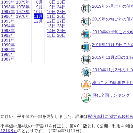
1999年
1979年
8月
8日
23日
2019年の月ごとの値
1998年
1978年
9月
9日
24日
1997年
1977年
10月
10日
25日
1996年
1976年
11月
11日
26日
2019年の旬ごとの値
1995年
12月
12日
27日
1994年
13日
28日
1993年
14日
29日
2019年の半旬ごとの
1992年
15日
30日
1991年
2019年11月の日ご
1990年
1989年
1988年
2019年11月2日の
1987年
2019年11月2日の
地点ごとの観測史上1
歴代全国ランキング
設に伴い、平年値の一部を更新しました。詳細は
配信資料に関するお知らせ
0年平年値の第4版の一部誤りを修正し、第4.0.1版として公開、利用を
21KB）
のとおりです。（2024年7月11日）