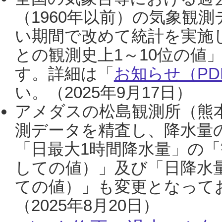
（1960年以前）の気象観
い期間で改めて統計を実施
との観測史上1～10位の値
す。詳細は「
お知らせ（PDF
い。（2025年9月17日）
アメダスの松島観測所（熊本
測データを精査し、降水量
「日最大1時間降水量」の「
しての値）」及び「日降水
ての値）」も変更となって
（2025年8月20日）