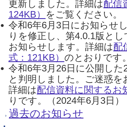
更新しました。詳細は
配信
124KB）
をご覧ください。（2
令和6年6月3日にお知らせし
りを修正し、第4.0.1版
お知らせします。詳細は
配
式：121KB）
のとおりです。
令和6年3月26日に公開した
と判明しました。ご迷惑を
詳細は
配信資料に関するお知
りです。（2024年6月3日）
過去のお知らせ