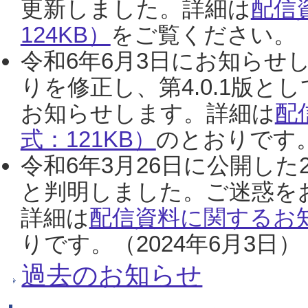
更新しました。詳細は
配信
124KB）
をご覧ください。（2
令和6年6月3日にお知らせし
りを修正し、第4.0.1版
お知らせします。詳細は
配
式：121KB）
のとおりです。
令和6年3月26日に公開した
と判明しました。ご迷惑を
詳細は
配信資料に関するお知
りです。（2024年6月3日）
過去のお知らせ