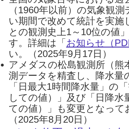
（1960年以前）の気象観
い期間で改めて統計を実施
との観測史上1～10位の値
す。詳細は「
お知らせ（PDF
い。（2025年9月17日）
アメダスの松島観測所（熊本
測データを精査し、降水量
「日最大1時間降水量」の「
しての値）」及び「日降水
ての値）」も変更となって
（2025年8月20日）