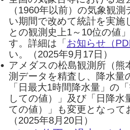
（1960年以前）の気象観
い期間で改めて統計を実施
との観測史上1～10位の値
す。詳細は「
お知らせ（PDF
い。（2025年9月17日）
アメダスの松島観測所（熊本
測データを精査し、降水量
「日最大1時間降水量」の「
しての値）」及び「日降水
ての値）」も変更となって
（2025年8月20日）