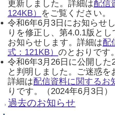
更新しました。詳細は
配信
124KB）
をご覧ください。（2
令和6年6月3日にお知らせし
りを修正し、第4.0.1版
お知らせします。詳細は
配
式：121KB）
のとおりです。
令和6年3月26日に公開した
と判明しました。ご迷惑を
詳細は
配信資料に関するお知
りです。（2024年6月3日）
過去のお知らせ