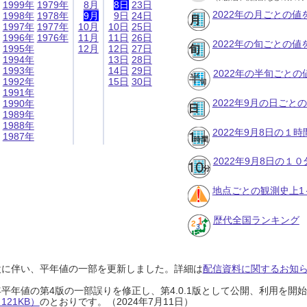
1999年
1979年
8月
8日
23日
2022年の月ごとの値
1998年
1978年
9月
9日
24日
1997年
1977年
10月
10日
25日
1996年
1976年
11月
11日
26日
2022年の旬ごとの値
1995年
12月
12日
27日
1994年
13日
28日
1993年
14日
29日
2022年の半旬ごとの
1992年
15日
30日
1991年
2022年9月の日ごと
1990年
1989年
1988年
2022年9月8日の１
1987年
2022年9月8日の１
地点ごとの観測史上1
歴代全国ランキング
設に伴い、平年値の一部を更新しました。詳細は
配信資料に関するお知らせ
0年平年値の第4版の一部誤りを修正し、第4.0.1版として公開、利用を
21KB）
のとおりです。（2024年7月11日）