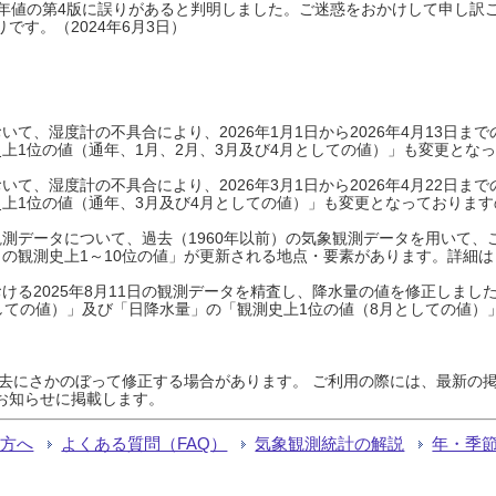
0年平年値の第4版に誤りがあると判明しました。ご迷惑をおかけして申し訳
です。（2024年6月3日）
て、湿度計の不具合により、2026年1月1日から2026年4月13日
上1位の値（通年、1月、2月、3月及び4月としての値）」も変更とな
て、湿度計の不具合により、2026年3月1日から2026年4月22日
上1位の値（通年、3月及び4月としての値）」も変更となっておりますので
測データについて、過去（1960年以前）の気象観測データを用いて、
の観測史上1～10位の値」が更新される地点・要素があります。詳細は
ける2025年8月11日の観測データを精査し、降水量の値を修正しまし
しての値）」及び「日降水量」の「観測史上1位の値（8月としての値）
過去にさかのぼって修正する場合があります。 ご利用の際には、最新の掲
お知らせに掲載します。
る方へ
よくある質問（FAQ）
気象観測統計の解説
年・季