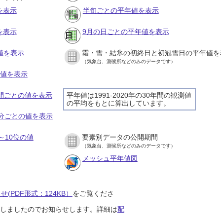
を表示
半旬ごとの平年値を表示
を表示
9月の日ごとの平年値を表示
値を表示
霜・雪・結氷の初終日と初冠雪日の平年値を
（気象台、測候所などのみのデータです）
の値を表示
時間ごとの値を表示
平年値は1991-2020年の30年間の観測値
の平均をもとに算出しています。
０分ごとの値を表示
～10位の値
要素別データの公開期間
（気象台、測候所などのみのデータです）
メッシュ平年値図
(PDF形式：124KB）
をご覧くださ
開始しましたのでお知らせします。詳細は
配