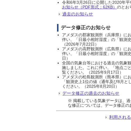
令和6年3月26日に公開した202
お知らせ（PDF形式：62KB）
のとおり
過去のお知らせ
データ修正のお知らせ
アメダスの郡家観測所（兵庫県）におい
伴い、「日最小相対湿度」の「観測史
（2026年7月22日）
アメダスの高野観測所（広島県）におい
伴い、「日最小相対湿度」の「観測史
日）
全国の気象台等における過去の気象観
施しました。これに伴い、「地点ごと
覧ください。（2025年9月17日）
アメダスの松島観測所（熊本県）にお
「観測史上1位の値（通年及び8月と
ください。（2025年8月20日）
データ修正の過去のお知らせ
※ 掲載している気象データは、
な修正については、データ修正の
利用され