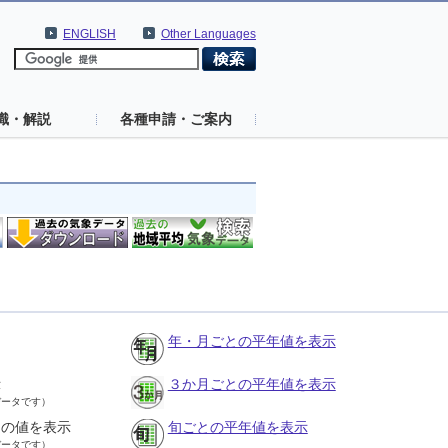
ENGLISH
Other Languages
識・解説
各種申請・ご案内
年・月ごとの平年値を表示
示
３か月ごとの平年値を表示
データです）
との値を表示
旬ごとの平年値を表示
データです）