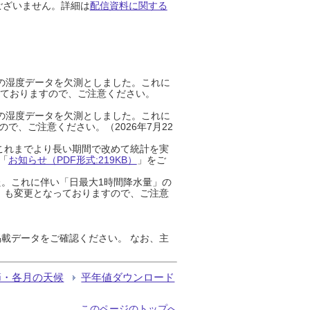
ございません。詳細は
配信資料に関する
までの湿度データを欠測としました。これに
っておりますので、ご注意ください。
までの湿度データを欠測としました。これに
、ご注意ください。（2026年7月22
これまでより長い期間で改めて統計を実
「
お知らせ（PDF形式:219KB）
」をご
た。これに伴い「日最大1時間降水量」の
」も変更となっておりますので、ご注意
載データをご確認ください。 なお、主
節・各月の天候
平年値ダウンロード
このページのトップへ