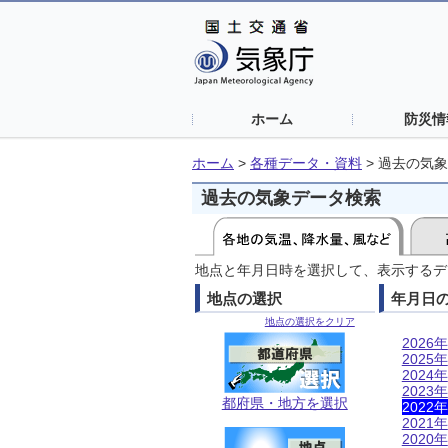
ホーム
防災情
ホーム
>
各種データ・資料
>
過去の気象
過去の気象データ検索
地点と年月日時を選択して、表示するデ
地点の選択
年月日
地点の選択をクリア
2026年
2025年
2024年
2023年
都府県・地方を選択
2022年
2021年
2020年