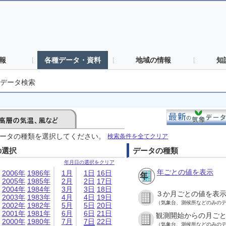
報
各種データ・資料
地域の情報
知
データ検索
ータの種類を選択してください。
検索条件を全てクリア
の選択
データの種類
年月日の選択をクリア
年ごとの値を表示
2006年
1986年
1月
1日
16日
2005年
1985年
2月
2日
17日
2004年
1984年
3月
3日
18日
３か月ごとの値を表
2003年
1983年
4月
4日
19日
（気象台、測候所などのみの
2002年
1982年
5月
5日
20日
2001年
1981年
6月
6日
21日
観測開始からの月ご
2000年
1980年
7月
7日
22日
（気象台、測候所などのみの