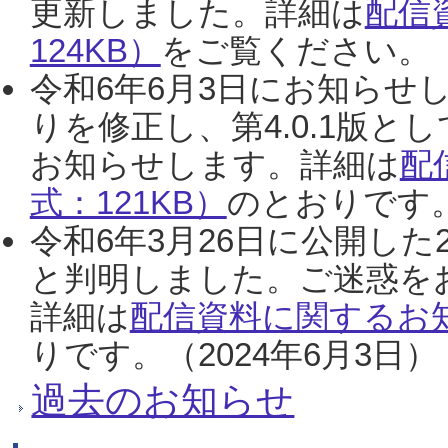
更新しました。詳細は
配信
124KB）
をご覧ください。（2
令和6年6月3日にお知らせし
りを修正し、第4.0.1版
お知らせします。詳細は
配
式：121KB）
のとおりです。
令和6年3月26日に公開した
と判明しました。ご迷惑を
詳細は
配信資料に関するお知
りです。（2024年6月3日）
過去のお知らせ