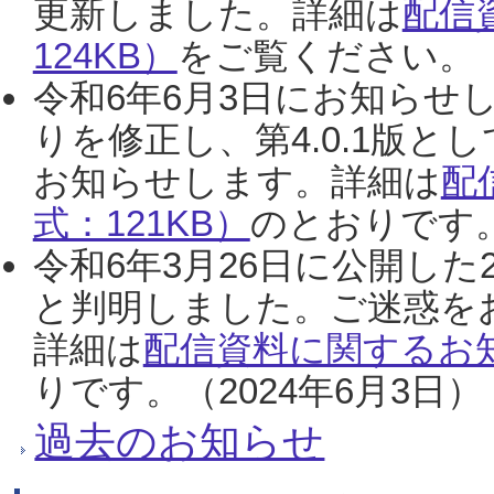
更新しました。詳細は
配信
124KB）
をご覧ください。（2
令和6年6月3日にお知らせし
りを修正し、第4.0.1版
お知らせします。詳細は
配
式：121KB）
のとおりです。
令和6年3月26日に公開した
と判明しました。ご迷惑を
詳細は
配信資料に関するお知
りです。（2024年6月3日）
過去のお知らせ