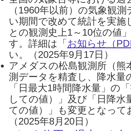
（1960年以前）の気象観
い期間で改めて統計を実施
との観測史上1～10位の値
す。詳細は「
お知らせ（PDF
い。（2025年9月17日）
アメダスの松島観測所（熊本
測データを精査し、降水量
「日最大1時間降水量」の「
しての値）」及び「日降水
ての値）」も変更となって
（2025年8月20日）