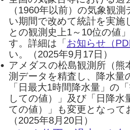
（1960年以前）の気象観
い期間で改めて統計を実施
との観測史上1～10位の値
す。詳細は「
お知らせ（PDF
い。（2025年9月17日）
アメダスの松島観測所（熊本
測データを精査し、降水量
「日最大1時間降水量」の「
しての値）」及び「日降水
ての値）」も変更となって
（2025年8月20日）