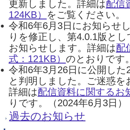
更新しました。詳細は
配信
124KB）
をご覧ください。（2
令和6年6月3日にお知らせし
りを修正し、第4.0.1版
お知らせします。詳細は
配
式：121KB）
のとおりです。
令和6年3月26日に公開した
と判明しました。ご迷惑を
詳細は
配信資料に関するお知
りです。（2024年6月3日）
過去のお知らせ