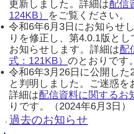
更新しました。詳細は
配信
124KB）
をご覧ください。（2
令和6年6月3日にお知らせし
りを修正し、第4.0.1版
お知らせします。詳細は
配
式：121KB）
のとおりです。
令和6年3月26日に公開した
と判明しました。ご迷惑を
詳細は
配信資料に関するお知
りです。（2024年6月3日）
過去のお知らせ