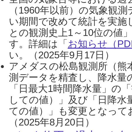
（1960年以前）の気象観
い期間で改めて統計を実施
との観測史上1～10位の値
す。詳細は「
お知らせ（PDF
い。（2025年9月17日）
アメダスの松島観測所（熊本
測データを精査し、降水量
「日最大1時間降水量」の「
しての値）」及び「日降水
ての値）」も変更となって
（2025年8月20日）