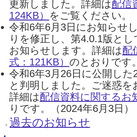
更新しました。詳細は
配信
124KB）
をご覧ください。（2
令和6年6月3日にお知らせし
りを修正し、第4.0.1版
お知らせします。詳細は
配
式：121KB）
のとおりです。
令和6年3月26日に公開した
と判明しました。ご迷惑を
詳細は
配信資料に関するお知
りです。（2024年6月3日）
過去のお知らせ