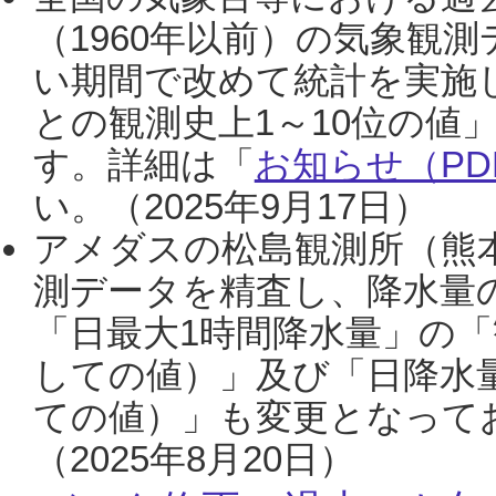
（1960年以前）の気象観
い期間で改めて統計を実施
との観測史上1～10位の値
す。詳細は「
お知らせ（PDF
い。（2025年9月17日）
アメダスの松島観測所（熊本
測データを精査し、降水量
「日最大1時間降水量」の「
しての値）」及び「日降水
ての値）」も変更となって
（2025年8月20日）