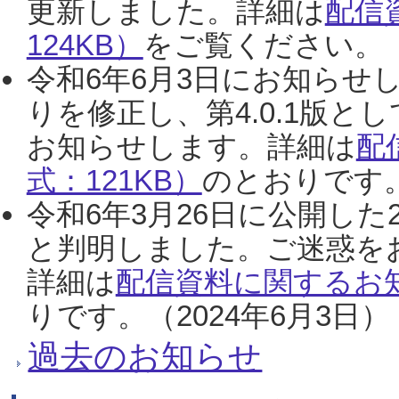
更新しました。詳細は
配信
124KB）
をご覧ください。（2
令和6年6月3日にお知らせし
りを修正し、第4.0.1版
お知らせします。詳細は
配
式：121KB）
のとおりです。
令和6年3月26日に公開した
と判明しました。ご迷惑を
詳細は
配信資料に関するお知
りです。（2024年6月3日）
過去のお知らせ