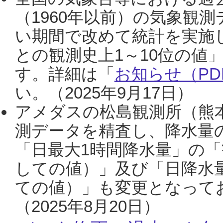
（1960年以前）の気象観
い期間で改めて統計を実施
との観測史上1～10位の値
す。詳細は「
お知らせ（PDF
い。（2025年9月17日）
アメダスの松島観測所（熊本
測データを精査し、降水量
「日最大1時間降水量」の「
しての値）」及び「日降水
ての値）」も変更となって
（2025年8月20日）