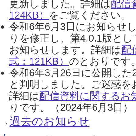
更新しました。詳細は
配信
124KB）
をご覧ください。（2
令和6年6月3日にお知らせし
りを修正し、第4.0.1版
お知らせします。詳細は
配
式：121KB）
のとおりです。
令和6年3月26日に公開した
と判明しました。ご迷惑を
詳細は
配信資料に関するお知
りです。（2024年6月3日）
過去のお知らせ