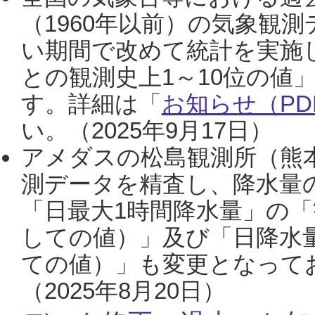
（1960年以前）の気象観
い期間で改めて統計を実施
との観測史上1～10位の値
す。詳細は「
お知らせ（PDF
い。（2025年9月17日）
アメダスの松島観測所（熊本
測データを精査し、降水量
「日最大1時間降水量」の「
しての値）」及び「日降水
ての値）」も変更となって
（2025年8月20日）