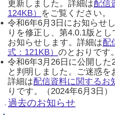
更新しました。詳細は
配信
124KB）
をご覧ください。（2
令和6年6月3日にお知らせし
りを修正し、第4.0.1版
お知らせします。詳細は
配
式：121KB）
のとおりです。
令和6年3月26日に公開した
と判明しました。ご迷惑を
詳細は
配信資料に関するお知
りです。（2024年6月3日）
過去のお知らせ