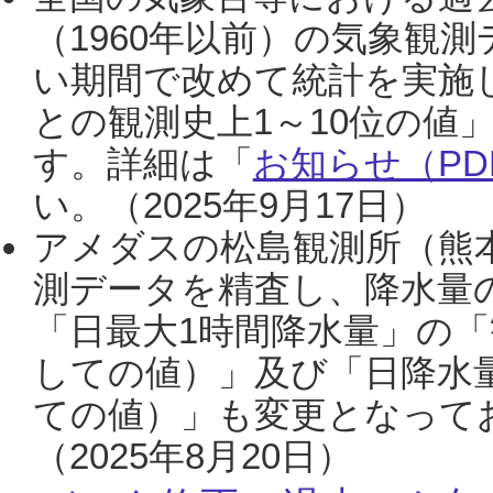
（1960年以前）の気象観
い期間で改めて統計を実施
との観測史上1～10位の値
す。詳細は「
お知らせ（PDF
い。（2025年9月17日）
アメダスの松島観測所（熊本
測データを精査し、降水量
「日最大1時間降水量」の「
しての値）」及び「日降水
ての値）」も変更となって
（2025年8月20日）