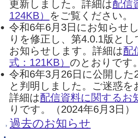
更新しました。詳細は
配信
124KB）
をご覧ください。（2
令和6年6月3日にお知らせし
りを修正し、第4.0.1版
お知らせします。詳細は
配
式：121KB）
のとおりです。
令和6年3月26日に公開した
と判明しました。ご迷惑を
詳細は
配信資料に関するお知
りです。（2024年6月3日）
過去のお知らせ