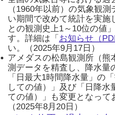
（1960年以前）の気象観
い期間で改めて統計を実施
との観測史上1～10位の値
す。詳細は「
お知らせ（PDF
い。（2025年9月17日）
アメダスの松島観測所（熊本
測データを精査し、降水量
「日最大1時間降水量」の「
しての値）」及び「日降水
ての値）」も変更となって
（2025年8月20日）