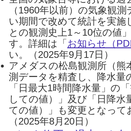
（1960年以前）の気象観
い期間で改めて統計を実施
との観測史上1～10位の値
す。詳細は「
お知らせ（PDF
い。（2025年9月17日）
アメダスの松島観測所（熊本
測データを精査し、降水量
「日最大1時間降水量」の「
しての値）」及び「日降水
ての値）」も変更となって
（2025年8月20日）