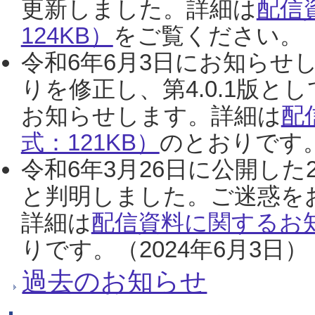
更新しました。詳細は
配信
124KB）
をご覧ください。（2
令和6年6月3日にお知らせし
りを修正し、第4.0.1版
お知らせします。詳細は
配
式：121KB）
のとおりです。
令和6年3月26日に公開した
と判明しました。ご迷惑を
詳細は
配信資料に関するお知
りです。（2024年6月3日）
過去のお知らせ