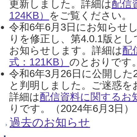
更新しました。詳細は
配信
124KB）
をご覧ください。（2
令和6年6月3日にお知らせし
りを修正し、第4.0.1版
お知らせします。詳細は
配
式：121KB）
のとおりです。
令和6年3月26日に公開した
と判明しました。ご迷惑を
詳細は
配信資料に関するお知
りです。（2024年6月3日）
過去のお知らせ