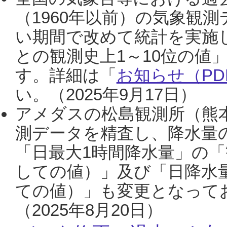
（1960年以前）の気象観
い期間で改めて統計を実施
との観測史上1～10位の値
す。詳細は「
お知らせ（PDF
い。（2025年9月17日）
アメダスの松島観測所（熊本
測データを精査し、降水量
「日最大1時間降水量」の「
しての値）」及び「日降水
ての値）」も変更となって
（2025年8月20日）