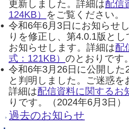
更新しました。詳細は
配信
124KB）
をご覧ください。（2
令和6年6月3日にお知らせし
りを修正し、第4.0.1版
お知らせします。詳細は
配
式：121KB）
のとおりです。
令和6年3月26日に公開した
と判明しました。ご迷惑を
詳細は
配信資料に関するお知
りです。（2024年6月3日）
過去のお知らせ