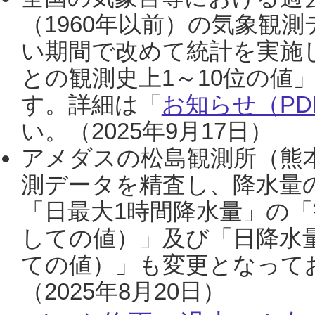
（1960年以前）の気象観
い期間で改めて統計を実施
との観測史上1～10位の値
す。詳細は「
お知らせ（PDF
い。（2025年9月17日）
アメダスの松島観測所（熊本
測データを精査し、降水量
「日最大1時間降水量」の「
しての値）」及び「日降水
ての値）」も変更となって
（2025年8月20日）