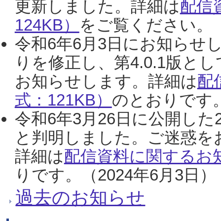
更新しました。詳細は
配信
124KB）
をご覧ください。（2
令和6年6月3日にお知らせし
りを修正し、第4.0.1版
お知らせします。詳細は
配
式：121KB）
のとおりです。
令和6年3月26日に公開した
と判明しました。ご迷惑を
詳細は
配信資料に関するお知
りです。（2024年6月3日）
過去のお知らせ