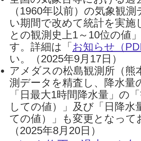
（1960年以前）の気象観
い期間で改めて統計を実施
との観測史上1～10位の値
す。詳細は「
お知らせ（PDF
い。（2025年9月17日）
アメダスの松島観測所（熊本
測データを精査し、降水量
「日最大1時間降水量」の「
しての値）」及び「日降水
ての値）」も変更となって
（2025年8月20日）