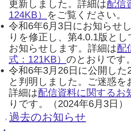
更新しました。詳細は
配信
124KB）
をご覧ください。（2
令和6年6月3日にお知らせし
りを修正し、第4.0.1版
お知らせします。詳細は
配
式：121KB）
のとおりです。
令和6年3月26日に公開した
と判明しました。ご迷惑を
詳細は
配信資料に関するお知
りです。（2024年6月3日）
過去のお知らせ