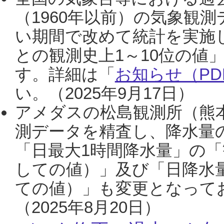
（1960年以前）の気象観
い期間で改めて統計を実施
との観測史上1～10位の値
す。詳細は「
お知らせ（PDF
い。（2025年9月17日）
アメダスの松島観測所（熊本
測データを精査し、降水量
「日最大1時間降水量」の「
しての値）」及び「日降水
ての値）」も変更となって
（2025年8月20日）