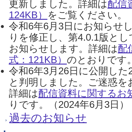
更新しました。詳細は
配信
124KB）
をご覧ください。（2
令和6年6月3日にお知らせし
りを修正し、第4.0.1版
お知らせします。詳細は
配
式：121KB）
のとおりです。
令和6年3月26日に公開した
と判明しました。ご迷惑を
詳細は
配信資料に関するお知
りです。（2024年6月3日）
過去のお知らせ