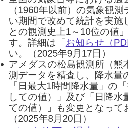
（1960年以前）の気象観
い期間で改めて統計を実施
との観測史上1～10位の値
す。詳細は「
お知らせ（PDF
い。（2025年9月17日）
アメダスの松島観測所（熊本
測データを精査し、降水量
「日最大1時間降水量」の「
しての値）」及び「日降水
ての値）」も変更となって
（2025年8月20日）