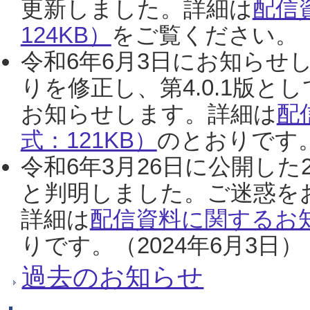
更新しました。詳細は
配信
124KB）
をご覧ください。（2
令和6年6月3日にお知らせし
りを修正し、第4.0.1版
お知らせします。詳細は
配
式：121KB）
のとおりです。
令和6年3月26日に公開した
と判明しました。ご迷惑を
詳細は
配信資料に関するお知
りです。（2024年6月3日）
過去のお知らせ