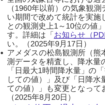
（1960年以前）の気象観
い期間で改めて統計を実施
との観測史上1～10位の値
す。詳細は「
お知らせ（PDF
い。（2025年9月17日）
アメダスの松島観測所（熊本
測データを精査し、降水量
「日最大1時間降水量」の「
しての値）」及び「日降水
ての値）」も変更となって
（2025年8月20日）