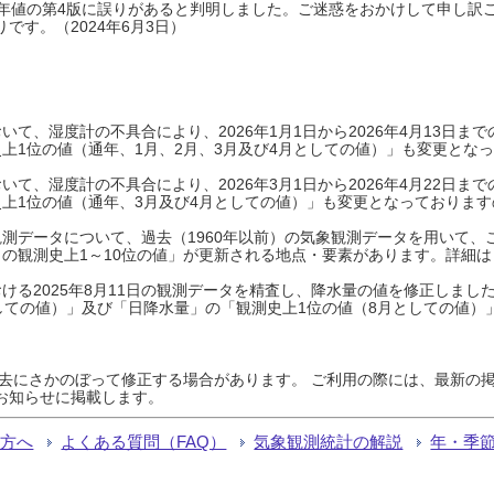
0年平年値の第4版に誤りがあると判明しました。ご迷惑をおかけして申し訳
です。（2024年6月3日）
て、湿度計の不具合により、2026年1月1日から2026年4月13日
上1位の値（通年、1月、2月、3月及び4月としての値）」も変更とな
て、湿度計の不具合により、2026年3月1日から2026年4月22日
上1位の値（通年、3月及び4月としての値）」も変更となっておりますので
測データについて、過去（1960年以前）の気象観測データを用いて、
の観測史上1～10位の値」が更新される地点・要素があります。詳細は
ける2025年8月11日の観測データを精査し、降水量の値を修正しまし
しての値）」及び「日降水量」の「観測史上1位の値（8月としての値）
過去にさかのぼって修正する場合があります。 ご利用の際には、最新の掲
お知らせに掲載します。
る方へ
よくある質問（FAQ）
気象観測統計の解説
年・季