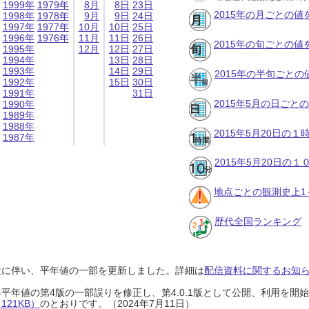
1999年
1979年
8月
8日
23日
2015年の月ごとの値
1998年
1978年
9月
9日
24日
1997年
1977年
10月
10日
25日
1996年
1976年
11月
11日
26日
2015年の旬ごとの値
1995年
12月
12日
27日
1994年
13日
28日
1993年
14日
29日
2015年の半旬ごとの
1992年
15日
30日
1991年
31日
2015年5月の日ごと
1990年
1989年
1988年
2015年5月20日の
1987年
2015年5月20日の
地点ごとの観測史上1
歴代全国ランキング
設に伴い、平年値の一部を更新しました。詳細は
配信資料に関するお知らせ
0年平年値の第4版の一部誤りを修正し、第4.0.1版として公開、利用を
21KB）
のとおりです。（2024年7月11日）