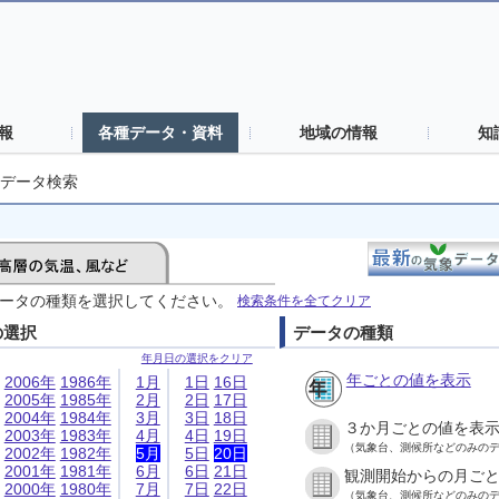
報
各種データ・資料
地域の情報
知
データ検索
ータの種類を選択してください。
検索条件を全てクリア
の選択
データの種類
年月日の選択をクリア
年ごとの値を表示
2006年
1986年
1月
1日
16日
2005年
1985年
2月
2日
17日
2004年
1984年
3月
3日
18日
３か月ごとの値を表
2003年
1983年
4月
4日
19日
（気象台、測候所などのみの
2002年
1982年
5月
5日
20日
2001年
1981年
6月
6日
21日
観測開始からの月ご
2000年
1980年
7月
7日
22日
（気象台、測候所などのみの