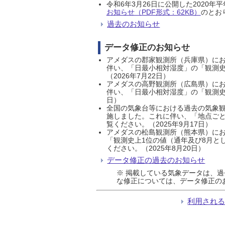
令和6年3月26日に公開した202
お知らせ（PDF形式：62KB）
のとおり
過去のお知らせ
データ修正のお知らせ
アメダスの郡家観測所（兵庫県）におい
伴い、「日最小相対湿度」の「観測史
（2026年7月22日）
アメダスの高野観測所（広島県）におい
伴い、「日最小相対湿度」の「観測史
日）
全国の気象台等における過去の気象観
施しました。これに伴い、「地点ごと
覧ください。（2025年9月17日）
アメダスの松島観測所（熊本県）にお
「観測史上1位の値（通年及び8月と
ください。（2025年8月20日）
データ修正の過去のお知らせ
※ 掲載している気象データは、
な修正については、データ修正の
利用され