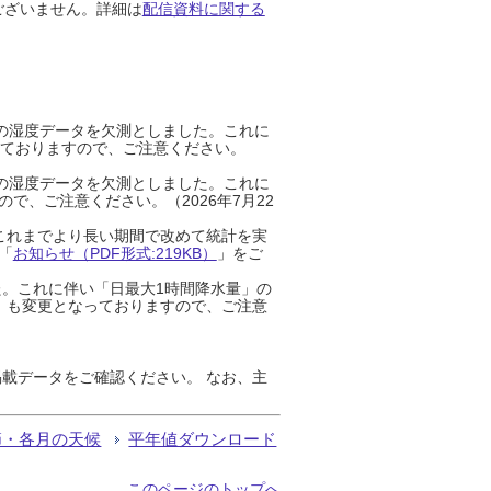
ございません。詳細は
配信資料に関する
までの湿度データを欠測としました。これに
っておりますので、ご注意ください。
までの湿度データを欠測としました。これに
、ご注意ください。（2026年7月22
これまでより長い期間で改めて統計を実
「
お知らせ（PDF形式:219KB）
」をご
た。これに伴い「日最大1時間降水量」の
」も変更となっておりますので、ご注意
載データをご確認ください。 なお、主
節・各月の天候
平年値ダウンロード
このページのトップへ