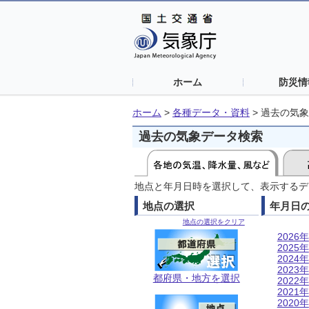
ホーム
防災情
ホーム
>
各種データ・資料
>
過去の気象
過去の気象データ検索
地点と年月日時を選択して、表示するデ
地点の選択
年月日
地点の選択をクリア
2026年
2025年
2024年
2023年
都府県・地方を選択
2022年
2021年
2020年