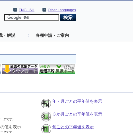
ENGLISH
Other Languages
識・解説
各種申請・ご案内
年・月ごとの平年値を表示
示
３か月ごとの平年値を表示
データです）
との値を表示
旬ごとの平年値を表示
データです）