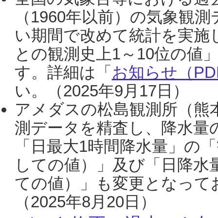
（1960年以前）の気象観
い期間で改めて統計を実施
との観測史上1～10位の値
す。詳細は「
お知らせ（PDF
い。（2025年9月17日）
アメダスの松島観測所（熊本
測データを精査し、降水量
「日最大1時間降水量」の「
しての値）」及び「日降水
ての値）」も変更となって
（2025年8月20日）