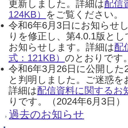
更新しました。詳細は
配信
124KB）
をご覧ください。（2
令和6年6月3日にお知らせし
りを修正し、第4.0.1版
お知らせします。詳細は
配
式：121KB）
のとおりです。
令和6年3月26日に公開した
と判明しました。ご迷惑を
詳細は
配信資料に関するお知
りです。（2024年6月3日）
過去のお知らせ