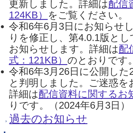
更新しました。詳細は
配信
124KB）
をご覧ください。（2
令和6年6月3日にお知らせし
りを修正し、第4.0.1版
お知らせします。詳細は
配
式：121KB）
のとおりです。
令和6年3月26日に公開した
と判明しました。ご迷惑を
詳細は
配信資料に関するお知
りです。（2024年6月3日）
過去のお知らせ