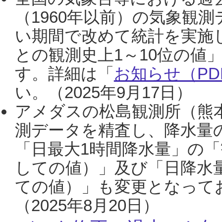
（1960年以前）の気象観
い期間で改めて統計を実施
との観測史上1～10位の値
す。詳細は「
お知らせ（PDF
い。（2025年9月17日）
アメダスの松島観測所（熊本
測データを精査し、降水量
「日最大1時間降水量」の「
しての値）」及び「日降水
ての値）」も変更となって
（2025年8月20日）