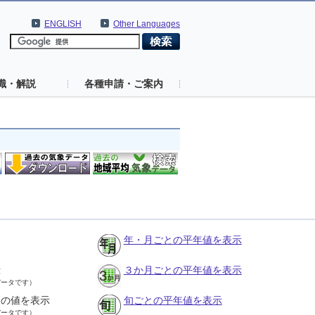
ENGLISH
Other Languages
識・解説
各種申請・ご案内
年・月ごとの平年値を表示
示
３か月ごとの平年値を表示
データです）
との値を表示
旬ごとの平年値を表示
データです）