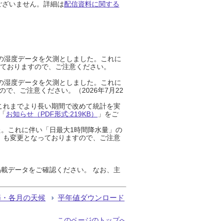
ございません。詳細は
配信資料に関する
までの湿度データを欠測としました。これに
っておりますので、ご注意ください。
までの湿度データを欠測としました。これに
、ご注意ください。（2026年7月22
これまでより長い期間で改めて統計を実
「
お知らせ（PDF形式:219KB）
」をご
た。これに伴い「日最大1時間降水量」の
」も変更となっておりますので、ご注意
載データをご確認ください。 なお、主
節・各月の天候
平年値ダウンロード
このページのトップへ