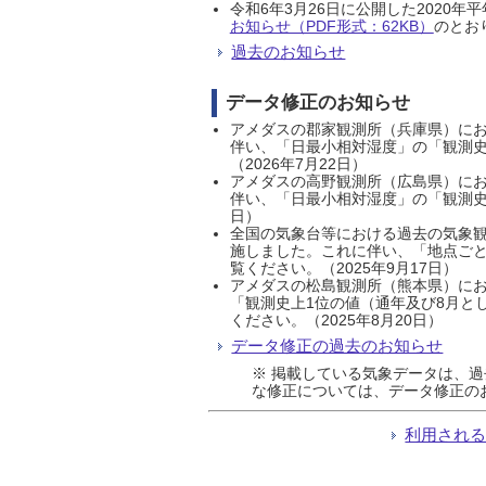
令和6年3月26日に公開した202
お知らせ（PDF形式：62KB）
のとおり
過去のお知らせ
データ修正のお知らせ
アメダスの郡家観測所（兵庫県）におい
伴い、「日最小相対湿度」の「観測史
（2026年7月22日）
アメダスの高野観測所（広島県）におい
伴い、「日最小相対湿度」の「観測史
日）
全国の気象台等における過去の気象観
施しました。これに伴い、「地点ごと
覧ください。（2025年9月17日）
アメダスの松島観測所（熊本県）にお
「観測史上1位の値（通年及び8月と
ください。（2025年8月20日）
データ修正の過去のお知らせ
※ 掲載している気象データは、
な修正については、データ修正の
利用され