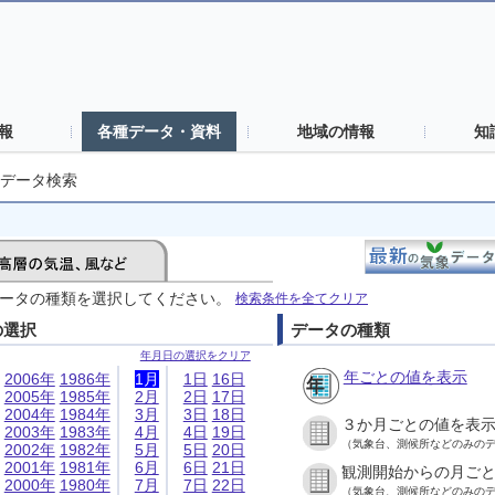
報
各種データ・資料
地域の情報
知
データ検索
ータの種類を選択してください。
検索条件を全てクリア
の選択
データの種類
年月日の選択をクリア
年ごとの値を表示
2006年
1986年
1月
1日
16日
2005年
1985年
2月
2日
17日
2004年
1984年
3月
3日
18日
３か月ごとの値を表
2003年
1983年
4月
4日
19日
（気象台、測候所などのみの
2002年
1982年
5月
5日
20日
2001年
1981年
6月
6日
21日
観測開始からの月ご
2000年
1980年
7月
7日
22日
（気象台、測候所などのみの