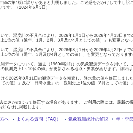
0年平年値の第4版に誤りがあると判明しました。ご迷惑をおかけして申し訳
です。（2024年6月3日）
て、湿度計の不具合により、2026年1月1日から2026年4月13日
上1位の値（通年、1月、2月、3月及び4月としての値）」も変更とな
て、湿度計の不具合により、2026年3月1日から2026年4月22日
上1位の値（通年、3月及び4月としての値）」も変更となっておりますので
測データについて、過去（1960年以前）の気象観測データを用いて、
の観測史上1～10位の値」が更新される地点・要素があります。詳細は
ける2025年8月11日の観測データを精査し、降水量の値を修正しまし
しての値）」及び「日降水量」の「観測史上1位の値（8月としての値）
過去にさかのぼって修正する場合があります。 ご利用の際には、最新の掲
お知らせに掲載します。
る方へ
よくある質問（FAQ）
気象観測統計の解説
年・季