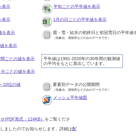
を表示
半旬ごとの平年値を表示
を表示
1月の日ごとの平年値を表示
値を表示
霜・雪・結氷の初終日と初冠雪日の平年値
（気象台、測候所などのみのデータです）
の値を表示
１時間ごとの値を表示
平年値は1991-2020年の30年間の観測値
の平均をもとに算出しています。
１０分ごとの値を表示
～10位の値
要素別データの公開期間
（気象台、測候所などのみのデータです）
メッシュ平年値図
(PDF形式：124KB）
をご覧くださ
開始しましたのでお知らせします。詳細は
配