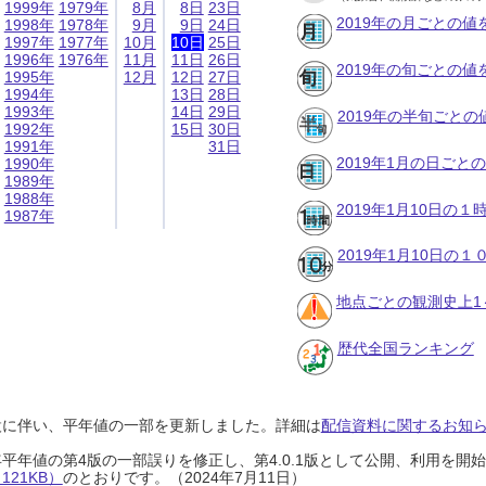
1999年
1979年
8月
8日
23日
2019年の月ごとの値
1998年
1978年
9月
9日
24日
1997年
1977年
10月
10日
25日
1996年
1976年
11月
11日
26日
2019年の旬ごとの値
1995年
12月
12日
27日
1994年
13日
28日
1993年
14日
29日
2019年の半旬ごとの
1992年
15日
30日
1991年
31日
2019年1月の日ごと
1990年
1989年
1988年
2019年1月10日の
1987年
2019年1月10日の
地点ごとの観測史上1
歴代全国ランキング
設に伴い、平年値の一部を更新しました。詳細は
配信資料に関するお知らせ
0年平年値の第4版の一部誤りを修正し、第4.0.1版として公開、利用を
21KB）
のとおりです。（2024年7月11日）