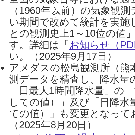
（1960年以前）の気象観
い期間で改めて統計を実施
との観測史上1～10位の値
す。詳細は「
お知らせ（PDF
い。（2025年9月17日）
アメダスの松島観測所（熊本
測データを精査し、降水量
「日最大1時間降水量」の「
しての値）」及び「日降水
ての値）」も変更となって
（2025年8月20日）