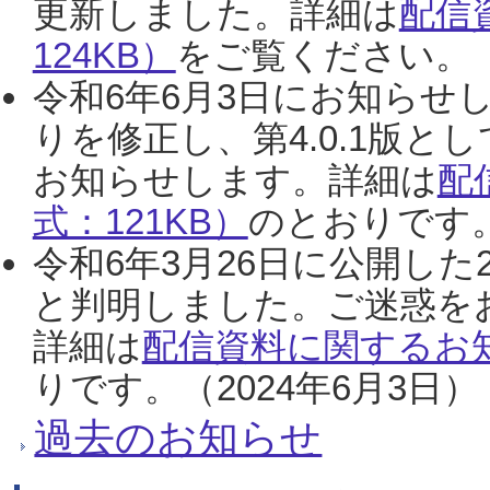
更新しました。詳細は
配信
124KB）
をご覧ください。（2
令和6年6月3日にお知らせし
りを修正し、第4.0.1版
お知らせします。詳細は
配
式：121KB）
のとおりです。
令和6年3月26日に公開した
と判明しました。ご迷惑を
詳細は
配信資料に関するお知
りです。（2024年6月3日）
過去のお知らせ