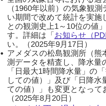
（1960年以前）の気象観
い期間で改めて統計を実施
との観測史上1～10位の値
す。詳細は「
お知らせ（PDF
い。（2025年9月17日）
アメダスの松島観測所（熊本
測データを精査し、降水量
「日最大1時間降水量」の「
しての値）」及び「日降水
ての値）」も変更となって
（2025年8月20日）