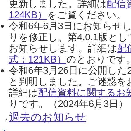
更新しました。詳細は
配信
124KB）
をご覧ください。（2
令和6年6月3日にお知らせし
りを修正し、第4.0.1版
お知らせします。詳細は
配
式：121KB）
のとおりです。
令和6年3月26日に公開した
と判明しました。ご迷惑を
詳細は
配信資料に関するお知
りです。（2024年6月3日）
過去のお知らせ