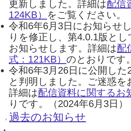
更新しました。詳細は
配信
124KB）
をご覧ください。（2
令和6年6月3日にお知らせし
りを修正し、第4.0.1版
お知らせします。詳細は
配
式：121KB）
のとおりです。
令和6年3月26日に公開した
と判明しました。ご迷惑を
詳細は
配信資料に関するお知
りです。（2024年6月3日）
過去のお知らせ