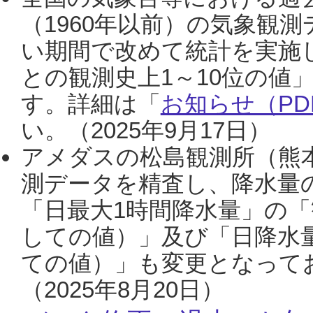
（1960年以前）の気象観
い期間で改めて統計を実施
との観測史上1～10位の値
す。詳細は「
お知らせ（PDF
い。（2025年9月17日）
アメダスの松島観測所（熊本
測データを精査し、降水量
「日最大1時間降水量」の「
しての値）」及び「日降水
ての値）」も変更となって
（2025年8月20日）