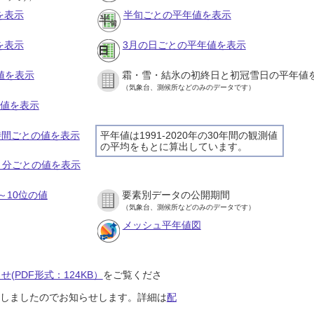
を表示
半旬ごとの平年値を表示
を表示
3月の日ごとの平年値を表示
値を表示
霜・雪・結氷の初終日と初冠雪日の平年値
（気象台、測候所などのみのデータです）
の値を表示
１時間ごとの値を表示
平年値は1991-2020年の30年間の観測値
の平均をもとに算出しています。
１０分ごとの値を表示
～10位の値
要素別データの公開期間
（気象台、測候所などのみのデータです）
メッシュ平年値図
(PDF形式：124KB）
をご覧くださ
開始しましたのでお知らせします。詳細は
配