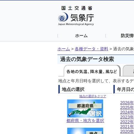
ホーム
防災情
ホーム
>
各種データ・資料
>
過去の気象
過去の気象データ検索
地点と年月日時を選択して、表示するデ
地点の選択
年月日
地点の選択をクリア
2026年
2025年
2024年
2023年
都府県・地方を選択
2022年
2021年
2020年