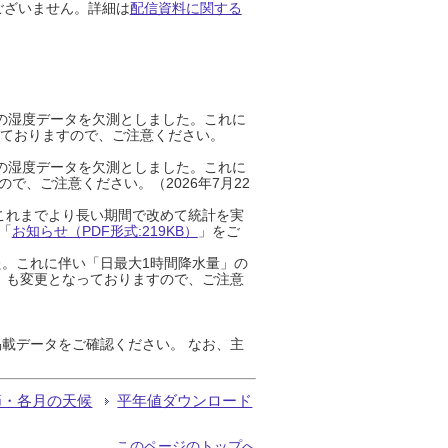
ございません。詳細は
配信資料に関する
までの湿度データを欠測としました。これに
っておりますので、ご注意ください。
までの湿度データを欠測としました。これに
、ご注意ください。（2026年7月22
これまでより長い期間で改めて統計を実
「
お知らせ（PDF形式:219KB）
」をご
た。これに伴い「日最大1時間降水量」の
」も変更となっておりますので、ご注意
載データをご確認ください。 なお、主
節・各月の天候
平年値ダウンロード
このページのトップへ