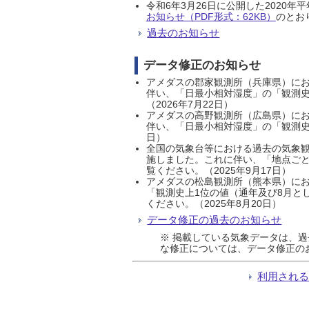
令和6年3月26日に公開した202
お知らせ（PDF形式：62KB）
のとおり
過去のお知らせ
データ修正のお知らせ
アメダスの郡家観測所（兵庫県）におい
伴い、「日最小相対湿度」の「観測史
（2026年7月22日）
アメダスの高野観測所（広島県）におい
伴い、「日最小相対湿度」の「観測史
日）
全国の気象台等における過去の気象観
施しました。これに伴い、「地点ごと
覧ください。（2025年9月17日）
アメダスの松島観測所（熊本県）にお
「観測史上1位の値（通年及び8月と
ください。（2025年8月20日）
データ修正の過去のお知らせ
※ 掲載している気象データは、
な修正については、データ修正の
利用され