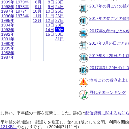
1999年
1979年
8月
8日
23日
2017年の月ごとの値
1998年
1978年
9月
9日
24日
1997年
1977年
10月
10日
25日
1996年
1976年
11月
11日
26日
2017年の旬ごとの値
1995年
12月
12日
27日
1994年
13日
28日
1993年
14日
29日
2017年の半旬ごとの
1992年
15日
30日
1991年
31日
2017年3月の日ごと
1990年
1989年
1988年
2017年3月29日の
1987年
2017年3月29日の
地点ごとの観測史上1
歴代全国ランキング
設に伴い、平年値の一部を更新しました。詳細は
配信資料に関するお知らせ
0年平年値の第4版の一部誤りを修正し、第4.0.1版として公開、利用を
21KB）
のとおりです。（2024年7月11日）