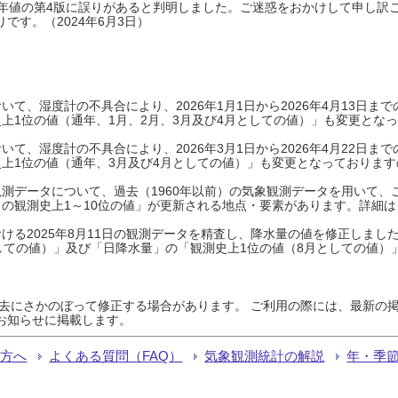
0年平年値の第4版に誤りがあると判明しました。ご迷惑をおかけして申し訳
です。（2024年6月3日）
て、湿度計の不具合により、2026年1月1日から2026年4月13日
上1位の値（通年、1月、2月、3月及び4月としての値）」も変更とな
て、湿度計の不具合により、2026年3月1日から2026年4月22日
上1位の値（通年、3月及び4月としての値）」も変更となっておりますので
測データについて、過去（1960年以前）の気象観測データを用いて、
の観測史上1～10位の値」が更新される地点・要素があります。詳細は
ける2025年8月11日の観測データを精査し、降水量の値を修正しまし
しての値）」及び「日降水量」の「観測史上1位の値（8月としての値）
過去にさかのぼって修正する場合があります。 ご利用の際には、最新の掲
お知らせに掲載します。
る方へ
よくある質問（FAQ）
気象観測統計の解説
年・季