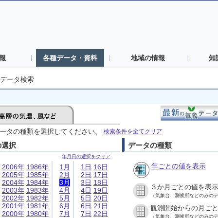
報
各種データ・資料
地域の情報
知
データ検索
ータの種類を選択してください。
検索条件を全てクリア
の選択
データの種類
年月日の選択をクリア
年ごとの値を表示
2006年
1986年
1月
1日
16日
2005年
1985年
2月
2日
17日
2004年
1984年
3月
3日
18日
３か月ごとの値を表
2003年
1983年
4月
4日
19日
（気象台、測候所などのみの
2002年
1982年
5月
5日
20日
2001年
1981年
6月
6日
21日
観測開始からの月ご
2000年
1980年
7月
7日
22日
（気象台、測候所などのみの