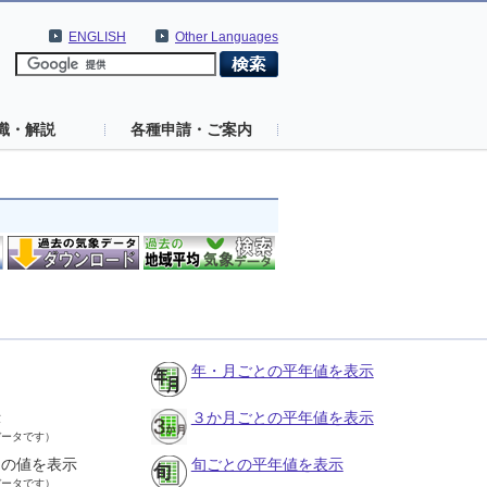
ENGLISH
Other Languages
識・解説
各種申請・ご案内
年・月ごとの平年値を表示
示
３か月ごとの平年値を表示
データです）
との値を表示
旬ごとの平年値を表示
データです）