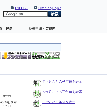
ENGLISH
Other Languages
識・解説
各種申請・ご案内
年・月ごとの平年値を表示
示
３か月ごとの平年値を表示
データです）
との値を表示
旬ごとの平年値を表示
データです）