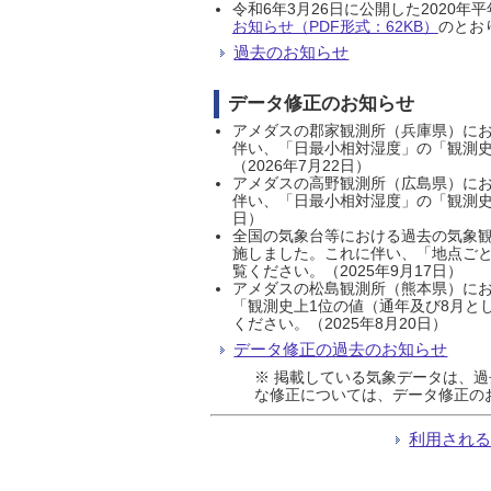
令和6年3月26日に公開した202
お知らせ（PDF形式：62KB）
のとおり
過去のお知らせ
データ修正のお知らせ
アメダスの郡家観測所（兵庫県）におい
伴い、「日最小相対湿度」の「観測史
（2026年7月22日）
アメダスの高野観測所（広島県）におい
伴い、「日最小相対湿度」の「観測史
日）
全国の気象台等における過去の気象観
施しました。これに伴い、「地点ごと
覧ください。（2025年9月17日）
アメダスの松島観測所（熊本県）にお
「観測史上1位の値（通年及び8月と
ください。（2025年8月20日）
データ修正の過去のお知らせ
※ 掲載している気象データは、
な修正については、データ修正の
利用され