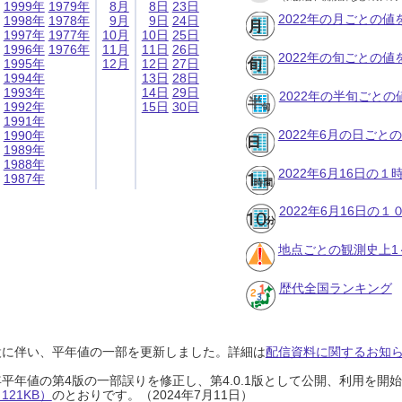
1999年
1979年
8月
8日
23日
2022年の月ごとの値
1998年
1978年
9月
9日
24日
1997年
1977年
10月
10日
25日
1996年
1976年
11月
11日
26日
2022年の旬ごとの値
1995年
12月
12日
27日
1994年
13日
28日
1993年
14日
29日
2022年の半旬ごとの
1992年
15日
30日
1991年
2022年6月の日ごと
1990年
1989年
1988年
2022年6月16日の
1987年
2022年6月16日の
地点ごとの観測史上1
歴代全国ランキング
設に伴い、平年値の一部を更新しました。詳細は
配信資料に関するお知らせ
0年平年値の第4版の一部誤りを修正し、第4.0.1版として公開、利用を
21KB）
のとおりです。（2024年7月11日）