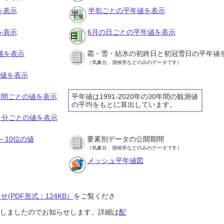
を表示
半旬ごとの平年値を表示
を表示
6月の日ごとの平年値を表示
値を表示
霜・雪・結氷の初終日と初冠雪日の平年値
（気象台、測候所などのみのデータです）
の値を表示
１時間ごとの値を表示
平年値は1991-2020年の30年間の観測値
の平均をもとに算出しています。
１０分ごとの値を表示
～10位の値
要素別データの公開期間
（気象台、測候所などのみのデータです）
メッシュ平年値図
(PDF形式：124KB）
をご覧くださ
開始しましたのでお知らせします。詳細は
配