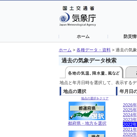
ホーム
防災情
ホーム
>
各種データ・資料
>
過去の気象
過去の気象データ検索
地点と年月日時を選択して、表示するデ
地点の選択
年月日
地点の選択をクリア
2026年
2025年
2024年
2023年
都府県・地方を選択
2022年
2021年
2020年