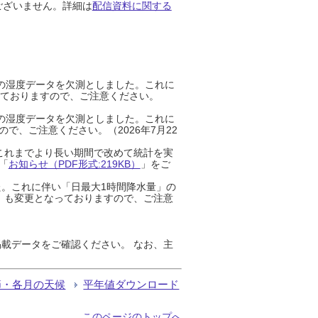
ございません。詳細は
配信資料に関する
までの湿度データを欠測としました。これに
っておりますので、ご注意ください。
までの湿度データを欠測としました。これに
、ご注意ください。（2026年7月22
これまでより長い期間で改めて統計を実
「
お知らせ（PDF形式:219KB）
」をご
た。これに伴い「日最大1時間降水量」の
」も変更となっておりますので、ご注意
載データをご確認ください。 なお、主
節・各月の天候
平年値ダウンロード
このページのトップへ