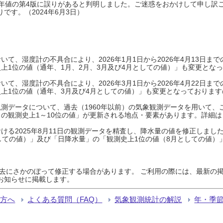
0年平年値の第4版に誤りがあると判明しました。ご迷惑をおかけして申し訳
です。（2024年6月3日）
て、湿度計の不具合により、2026年1月1日から2026年4月13日
上1位の値（通年、1月、2月、3月及び4月としての値）」も変更とな
て、湿度計の不具合により、2026年3月1日から2026年4月22日
上1位の値（通年、3月及び4月としての値）」も変更となっておりますので
測データについて、過去（1960年以前）の気象観測データを用いて、
の観測史上1～10位の値」が更新される地点・要素があります。詳細は
ける2025年8月11日の観測データを精査し、降水量の値を修正しまし
しての値）」及び「日降水量」の「観測史上1位の値（8月としての値）
過去にさかのぼって修正する場合があります。 ご利用の際には、最新の掲
お知らせに掲載します。
る方へ
よくある質問（FAQ）
気象観測統計の解説
年・季