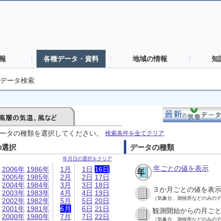
報
各種データ・資料
地域の情報
知
データ検索
ータの種類を選択してください。
検索条件を全てクリア
の選択
データの種類
年月日の選択をクリア
年ごとの値を表示
2006年
1986年
1月
1日
16日
2005年
1985年
2月
2日
17日
2004年
1984年
3月
3日
18日
３か月ごとの値を表
2003年
1983年
4月
4日
19日
（気象台、測候所などのみの
2002年
1982年
5月
5日
20日
2001年
1981年
6月
6日
21日
観測開始からの月ご
2000年
1980年
7月
7日
22日
（気象台、測候所などのみの