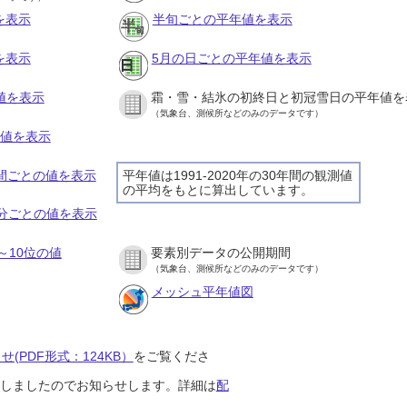
を表示
半旬ごとの平年値を表示
を表示
5月の日ごとの平年値を表示
値を表示
霜・雪・結氷の初終日と初冠雪日の平年値を
（気象台、測候所などのみのデータです）
の値を表示
時間ごとの値を表示
平年値は1991-2020年の30年間の観測値
の平均をもとに算出しています。
０分ごとの値を表示
～10位の値
要素別データの公開期間
（気象台、測候所などのみのデータです）
メッシュ平年値図
(PDF形式：124KB）
をご覧くださ
開始しましたのでお知らせします。詳細は
配