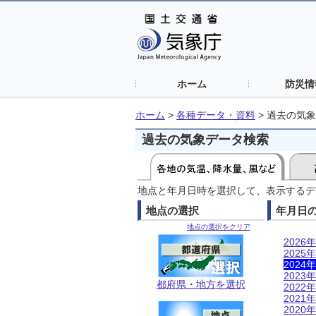
ホーム
防災情
ホーム
>
各種データ・資料
>
過去の気象
過去の気象データ検索
地点と年月日時を選択して、表示するデ
地点の選択
年月日
地点の選択をクリア
2026年
2025年
2024年
2023年
都府県・地方を選択
2022年
2021年
2020年