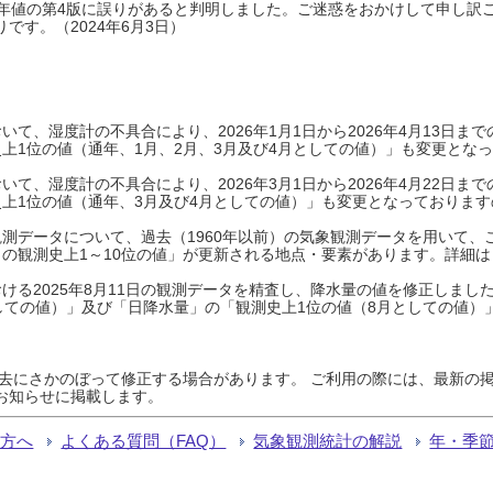
0年平年値の第4版に誤りがあると判明しました。ご迷惑をおかけして申し訳
です。（2024年6月3日）
て、湿度計の不具合により、2026年1月1日から2026年4月13日
上1位の値（通年、1月、2月、3月及び4月としての値）」も変更とな
て、湿度計の不具合により、2026年3月1日から2026年4月22日
上1位の値（通年、3月及び4月としての値）」も変更となっておりますので
測データについて、過去（1960年以前）の気象観測データを用いて、
の観測史上1～10位の値」が更新される地点・要素があります。詳細は
ける2025年8月11日の観測データを精査し、降水量の値を修正しまし
しての値）」及び「日降水量」の「観測史上1位の値（8月としての値）
過去にさかのぼって修正する場合があります。 ご利用の際には、最新の掲
お知らせに掲載します。
る方へ
よくある質問（FAQ）
気象観測統計の解説
年・季