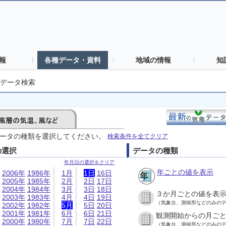
報
各種データ・資料
地域の情報
知
データ検索
ータの種類を選択してください。
検索条件を全てクリア
の選択
データの種類
年月日の選択をクリア
年ごとの値を表示
2006年
1986年
1月
1日
16日
2005年
1985年
2月
2日
17日
2004年
1984年
3月
3日
18日
３か月ごとの値を表
2003年
1983年
4月
4日
19日
（気象台、測候所などのみの
2002年
1982年
5月
5日
20日
2001年
1981年
6月
6日
21日
観測開始からの月ご
2000年
1980年
7月
7日
22日
（気象台、測候所などのみの