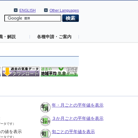
ENGLISH
Other Languages
識・解説
各種申請・ご案内
年・月ごとの平年値を表示
示
３か月ごとの平年値を表示
データです）
との値を表示
旬ごとの平年値を表示
データです）