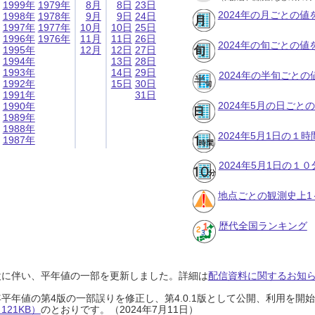
1999年
1979年
8月
8日
23日
2024年の月ごとの値
1998年
1978年
9月
9日
24日
1997年
1977年
10月
10日
25日
1996年
1976年
11月
11日
26日
2024年の旬ごとの値
1995年
12月
12日
27日
1994年
13日
28日
1993年
14日
29日
2024年の半旬ごとの
1992年
15日
30日
1991年
31日
2024年5月の日ごと
1990年
1989年
1988年
2024年5月1日の１
1987年
2024年5月1日の１
地点ごとの観測史上1
歴代全国ランキング
設に伴い、平年値の一部を更新しました。詳細は
配信資料に関するお知らせ
0年平年値の第4版の一部誤りを修正し、第4.0.1版として公開、利用を
21KB）
のとおりです。（2024年7月11日）