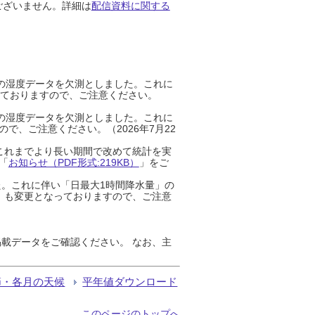
ございません。詳細は
配信資料に関する
までの湿度データを欠測としました。これに
っておりますので、ご注意ください。
までの湿度データを欠測としました。これに
、ご注意ください。（2026年7月22
これまでより長い期間で改めて統計を実
「
お知らせ（PDF形式:219KB）
」をご
た。これに伴い「日最大1時間降水量」の
」も変更となっておりますので、ご注意
載データをご確認ください。 なお、主
節・各月の天候
平年値ダウンロード
このページのトップへ