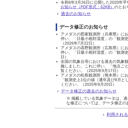
令和6年3月26日に公開した202
お知らせ（PDF形式：62KB）
のとおり
過去のお知らせ
データ修正のお知らせ
アメダスの郡家観測所（兵庫県）におい
伴い、「日最小相対湿度」の「観測史
（2026年7月22日）
アメダスの高野観測所（広島県）におい
伴い、「日最小相対湿度」の「観測史
日）
全国の気象台等における過去の気象観
施しました。これに伴い、「地点ごと
覧ください。（2025年9月17日）
アメダスの松島観測所（熊本県）にお
「観測史上1位の値（通年及び8月と
ください。（2025年8月20日）
データ修正の過去のお知らせ
※ 掲載している気象データは、
な修正については、データ修正の
利用され