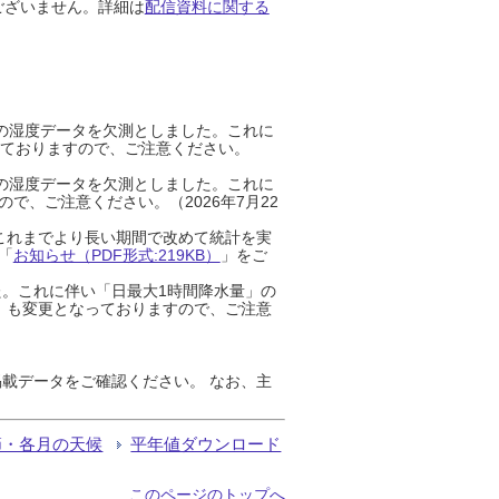
ございません。詳細は
配信資料に関する
までの湿度データを欠測としました。これに
っておりますので、ご注意ください。
までの湿度データを欠測としました。これに
、ご注意ください。（2026年7月22
これまでより長い期間で改めて統計を実
「
お知らせ（PDF形式:219KB）
」をご
た。これに伴い「日最大1時間降水量」の
」も変更となっておりますので、ご注意
載データをご確認ください。 なお、主
節・各月の天候
平年値ダウンロード
このページのトップへ