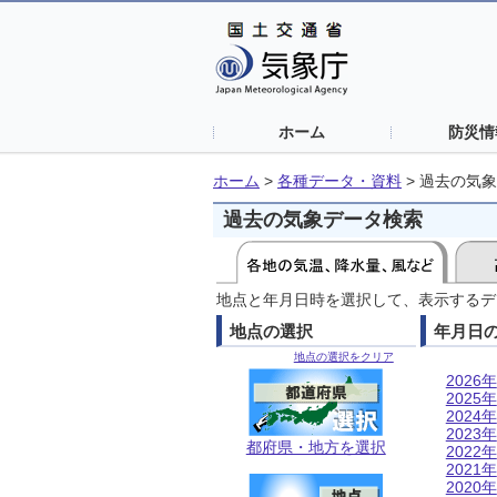
ホーム
防災情
ホーム
>
各種データ・資料
>
過去の気象
過去の気象データ検索
地点と年月日時を選択して、表示するデ
地点の選択
年月日
地点の選択をクリア
2026年
2025年
2024年
2023年
都府県・地方を選択
2022年
2021年
2020年