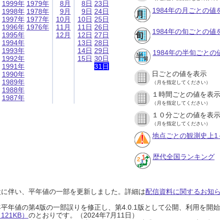
1999年
1979年
8月
8日
23日
1984年の月ごとの値
1998年
1978年
9月
9日
24日
1997年
1977年
10月
10日
25日
1996年
1976年
11月
11日
26日
1984年の旬ごとの値
1995年
12月
12日
27日
1994年
13日
28日
1993年
14日
29日
1984年の半旬ごとの
1992年
15日
30日
1991年
31日
日ごとの値を表示
1990年
1989年
（月を指定してください）
1988年
１時間ごとの値を表
1987年
（月を指定してください）
１０分ごとの値を表
（月を指定してください）
地点ごとの観測史上1
歴代全国ランキング
設に伴い、平年値の一部を更新しました。詳細は
配信資料に関するお知らせ
0年平年値の第4版の一部誤りを修正し、第4.0.1版として公開、利用を
21KB）
のとおりです。（2024年7月11日）