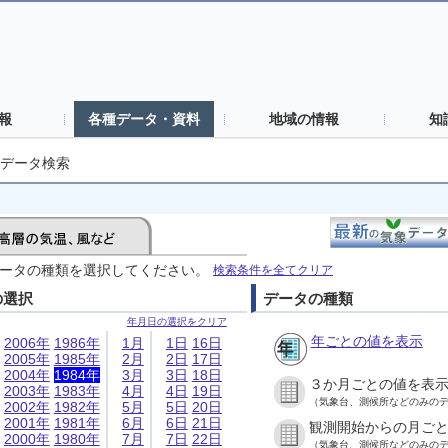
報
各種データ・資料
地域の情報
知
データ検索
ータの種類を選択してください。
検索条件を全てクリア
の選択
データの種類
年月日の選択をクリア
年ごとの値を表示
2006年
1986年
1月
1日
16日
2005年
1985年
2月
2日
17日
2004年
1984年
3月
3日
18日
３か月ごとの値を表
2003年
1983年
4月
4日
19日
（気象台、測候所などのみの
2002年
1982年
5月
5日
20日
2001年
1981年
6月
6日
21日
観測開始からの月ご
2000年
1980年
7月
7日
22日
（気象台、測候所などのみの