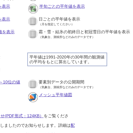
を表示
半旬ごとの平年値を表示
を表示
日ごとの平年値を表示
（月を指定してください）
値を表示
霜・雪・結氷の初終日と初冠雪日の平年値を表示
（気象台、測候所などのみのデータです）
示
平年値は1991-2020年の30年間の観測値
の平均をもとに算出しています。
示
～10位の値
要素別データの公開期間
（気象台、測候所などのみのデータです）
メッシュ平年値図
(PDF形式：124KB）
をご覧くださ
開始しましたのでお知らせします。詳細は
配