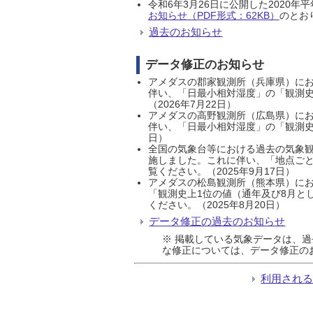
令和6年3月26日に公開した202
お知らせ（PDF形式：62KB）
のとおり
過去のお知らせ
データ修正のお知らせ
アメダスの郡家観測所（兵庫県）におい
伴い、「日最小相対湿度」の「観測史
（2026年7月22日）
アメダスの高野観測所（広島県）におい
伴い、「日最小相対湿度」の「観測史
日）
全国の気象台等における過去の気象観
施しました。これに伴い、「地点ごと
覧ください。（2025年9月17日）
アメダスの松島観測所（熊本県）にお
「観測史上1位の値（通年及び8月と
ください。（2025年8月20日）
データ修正の過去のお知らせ
※ 掲載している気象データは、
な修正については、データ修正の
利用され