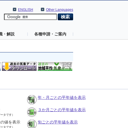
ENGLISH
Other Languages
識・解説
各種申請・ご案内
年・月ごとの平年値を表示
示
３か月ごとの平年値を表示
データです）
との値を表示
旬ごとの平年値を表示
データです）