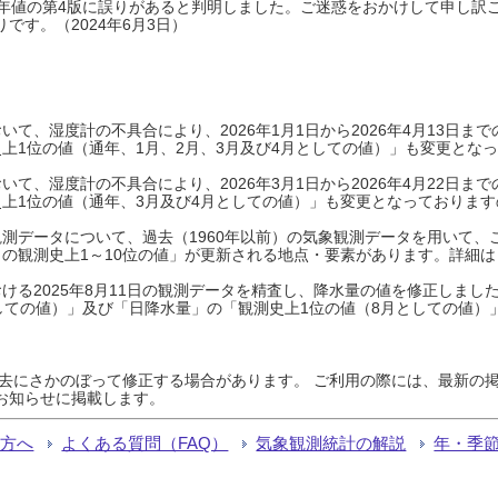
0年平年値の第4版に誤りがあると判明しました。ご迷惑をおかけして申し訳
です。（2024年6月3日）
て、湿度計の不具合により、2026年1月1日から2026年4月13日
上1位の値（通年、1月、2月、3月及び4月としての値）」も変更とな
て、湿度計の不具合により、2026年3月1日から2026年4月22日
上1位の値（通年、3月及び4月としての値）」も変更となっておりますので
測データについて、過去（1960年以前）の気象観測データを用いて、
の観測史上1～10位の値」が更新される地点・要素があります。詳細は
ける2025年8月11日の観測データを精査し、降水量の値を修正しまし
しての値）」及び「日降水量」の「観測史上1位の値（8月としての値）
過去にさかのぼって修正する場合があります。 ご利用の際には、最新の掲
お知らせに掲載します。
る方へ
よくある質問（FAQ）
気象観測統計の解説
年・季