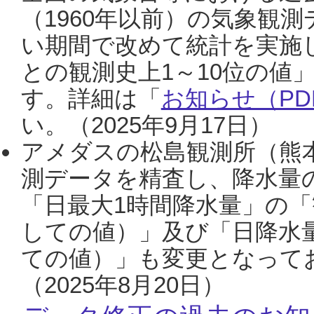
（1960年以前）の気象観
い期間で改めて統計を実施
との観測史上1～10位の値
す。詳細は「
お知らせ（PDF
い。（2025年9月17日）
アメダスの松島観測所（熊本
測データを精査し、降水量
「日最大1時間降水量」の「
しての値）」及び「日降水
ての値）」も変更となって
（2025年8月20日）