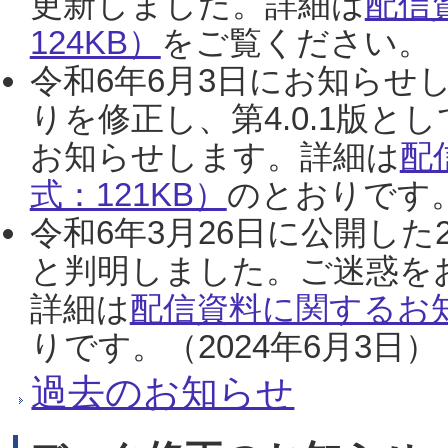
更新しました。詳細は
配信
124KB）
をご覧ください。（2
令和6年6月3日にお知らせし
りを修正し、第4.0.1版
お知らせします。詳細は
配
式：121KB）
のとおりです。
令和6年3月26日に公開した
と判明しました。ご迷惑を
詳細は
配信資料に関するお知
りです。（2024年6月3日）
過去のお知らせ