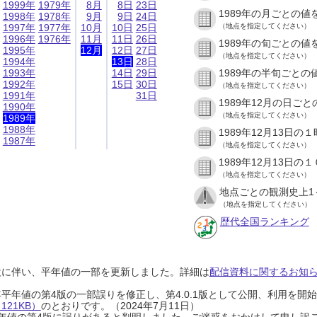
1999年
1979年
8月
8日
23日
1989年の月ごとの値
1998年
1978年
9月
9日
24日
1997年
1977年
10月
10日
25日
（地点を指定してください）
1996年
1976年
11月
11日
26日
1989年の旬ごとの値
1995年
12月
12日
27日
（地点を指定してください）
1994年
13日
28日
1993年
14日
29日
1989年の半旬ごとの
1992年
15日
30日
（地点を指定してください）
1991年
31日
1989年12月の日ご
1990年
（地点を指定してください）
1989年
1988年
1989年12月13日
1987年
（地点を指定してください）
1989年12月13日
（地点を指定してください）
地点ごとの観測史上1
（地点を指定してください）
歴代全国ランキング
設に伴い、平年値の一部を更新しました。詳細は
配信資料に関するお知らせ
0年平年値の第4版の一部誤りを修正し、第4.0.1版として公開、利用を
21KB）
のとおりです。（2024年7月11日）
0年平年値の第4版に誤りがあると判明しました。ご迷惑をおかけして申し訳