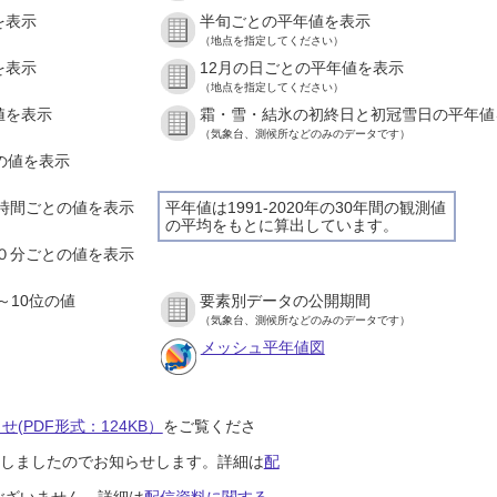
を表示
半旬ごとの平年値を表示
（地点を指定してください）
を表示
12月の日ごとの平年値を表示
（地点を指定してください）
値を表示
霜・雪・結氷の初終日と初冠雪日の平年値
（気象台、測候所などのみのデータです）
との値を表示
の１時間ごとの値を表示
平年値は1991-2020年の30年間の観測値
の平均をもとに算出しています。
の１０分ごとの値を表示
～10位の値
要素別データの公開期間
（気象台、測候所などのみのデータです）
メッシュ平年値図
(PDF形式：124KB）
をご覧くださ
開始しましたのでお知らせします。詳細は
配
ございません。詳細は
配信資料に関する