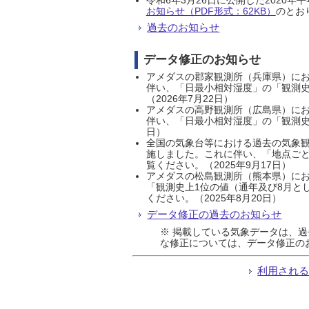
お知らせ（PDF形式：62KB）
のとおり
過去のお知らせ
データ修正のお知らせ
アメダスの郡家観測所（兵庫県）におい
伴い、「日最小相対湿度」の「観測史
（2026年7月22日）
アメダスの高野観測所（広島県）におい
伴い、「日最小相対湿度」の「観測史
日）
全国の気象台等における過去の気象観
施しました。これに伴い、「地点ごと
覧ください。（2025年9月17日）
アメダスの松島観測所（熊本県）にお
「観測史上1位の値（通年及び8月と
ください。（2025年8月20日）
データ修正の過去のお知らせ
※ 掲載している気象データは、
な修正については、データ修正の
利用され