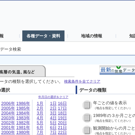
報
各種データ・資料
地域の情報
知
データ検索
ータの種類を選択してください。
検索条件を全てクリア
の選択
データの種類
年月日の選択をクリア
年ごとの値を表示
2006年
1986年
1月
1日
16日
2005年
1985年
2月
2日
17日
（地点を指定してください）
2004年
1984年
3月
3日
18日
1989年の３か月ごと
2003年
1983年
4月
4日
19日
（地点を指定してください）
2002年
1982年
5月
5日
20日
2001年
1981年
6月
6日
21日
観測開始からの月ご
2000年
1980年
7月
7日
22日
（地点を指定してください）