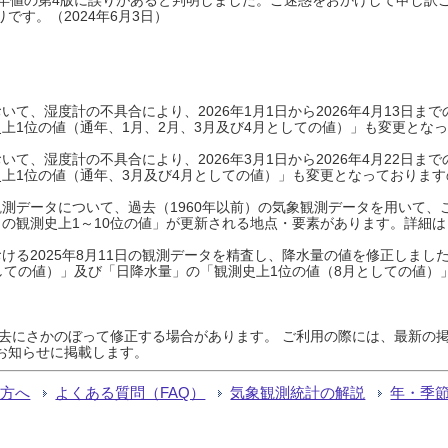
です。（2024年6月3日）
て、湿度計の不具合により、2026年1月1日から2026年4月13日
上1位の値（通年、1月、2月、3月及び4月としての値）」も変更とな
て、湿度計の不具合により、2026年3月1日から2026年4月22日
上1位の値（通年、3月及び4月としての値）」も変更となっておりますので
測データについて、過去（1960年以前）の気象観測データを用いて、
の観測史上1～10位の値」が更新される地点・要素があります。詳細は
ける2025年8月11日の観測データを精査し、降水量の値を修正しまし
しての値）」及び「日降水量」の「観測史上1位の値（8月としての値）
過去にさかのぼって修正する場合があります。 ご利用の際には、最新の掲
お知らせに掲載します。
る方へ
よくある質問（FAQ）
気象観測統計の解説
年・季