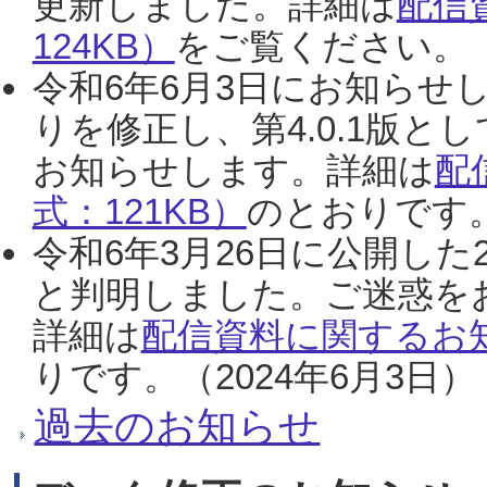
更新しました。詳細は
配信
124KB）
をご覧ください。（2
令和6年6月3日にお知らせし
りを修正し、第4.0.1版
お知らせします。詳細は
配
式：121KB）
のとおりです。
令和6年3月26日に公開した
と判明しました。ご迷惑を
詳細は
配信資料に関するお知
りです。（2024年6月3日）
過去のお知らせ