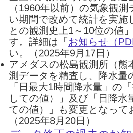
（1960年以前）の気象観
い期間で改めて統計を実施
との観測史上1～10位の値
す。詳細は「
お知らせ（PDF
い。（2025年9月17日）
アメダスの松島観測所（熊本
測データを精査し、降水量
「日最大1時間降水量」の「
しての値）」及び「日降水
ての値）」も変更となって
（2025年8月20日）